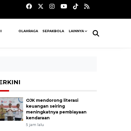
I
OLAHRAGA
SEPAKBOLA
LAINNYA
ERKINI
OJK mendorong literasi
keuangan seiring
meningkatnya pembiayaan
kendaraan
5 jam lalu