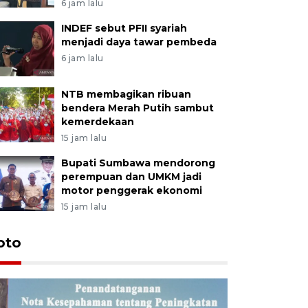
6 jam lalu
INDEF sebut PFII syariah
menjadi daya tawar pembeda
6 jam lalu
NTB membagikan ribuan
bendera Merah Putih sambut
kemerdekaan
15 jam lalu
Bupati Sumbawa mendorong
perempuan dan UMKM jadi
motor penggerak ekonomi
15 jam lalu
oto