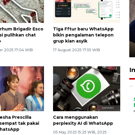
rhum Brigadir Esco
Tiga Fftur baru WhatsApp
Sidang putusan terdakwa
si pulihkan chat
bikin pengalaman telepon
pembunuhan Brigadir Nurhadi
p
grup kian asyik
10 March 2026 12:55 WIB
r 2025 17:04 WIB
17 August 2025 17:55 WIB
I
esha Prescilla
Cara menggunakan
sempat tak pakai
perplexity AI di WhatsApp
WhatsApp
05 May 2025 15:25 WIB, 2025