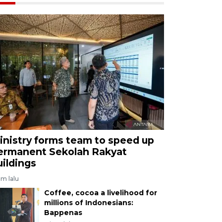
inistry forms team to speed up
ermanent Sekolah Rakyat
uildings
am lalu
Coffee, cocoa a livelihood for
millions of Indonesians:
Bappenas