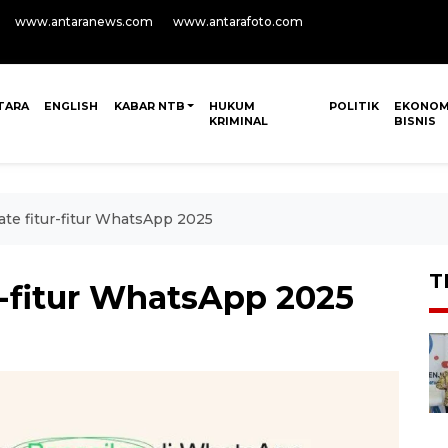
www.antaranews.com
www.antarafoto.com
TARA
ENGLISH
KABAR NTB
HUKUM
POLITIK
EKONOM
KRIMINAL
BISNIS
ate fitur-fitur WhatsApp 2025
T
r-fitur WhatsApp 2025