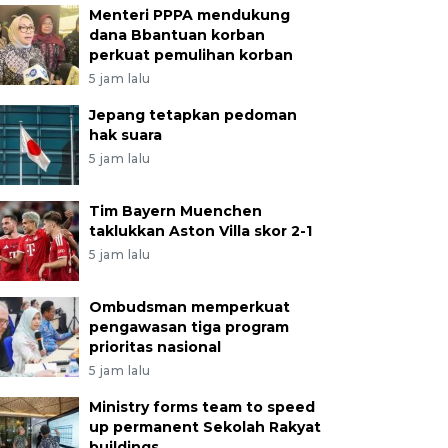
Menteri PPPA mendukung
dana Bbantuan korban
perkuat pemulihan korban
5 jam lalu
Jepang tetapkan pedoman
hak suara
5 jam lalu
Tim Bayern Muenchen
taklukkan Aston Villa skor 2-1
5 jam lalu
Ombudsman memperkuat
pengawasan tiga program
prioritas nasional
5 jam lalu
Ministry forms team to speed
up permanent Sekolah Rakyat
buildings