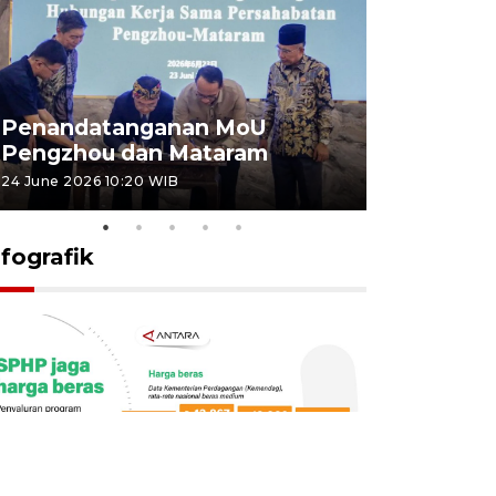
Penandatanganan MoU
Penanda
Pengzhou dan Mataram
Pengzhou
24 June 2026 10:20 WIB
23 June 2026 
nfografik