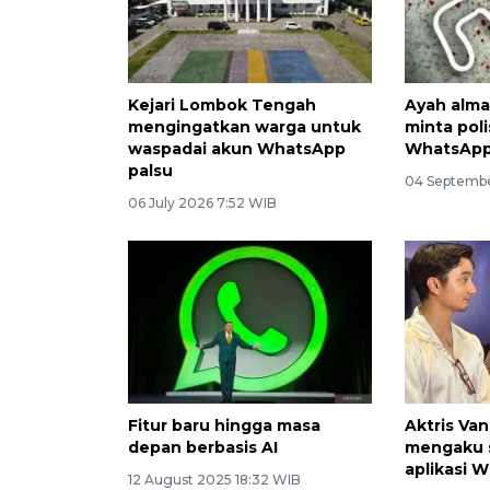
Kejari Lombok Tengah
Ayah alma
mengingatkan warga untuk
minta poli
waspadai akun WhatsApp
WhatsAp
palsu
04 Septembe
06 July 2026 7:52 WIB
Fitur baru hingga masa
Aktris Van
depan berbasis AI
mengaku 
aplikasi 
12 August 2025 18:32 WIB