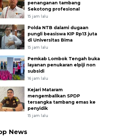
penanganan tambang
Sekotong profesional
15 jam lalu
Polda NTB dalami dugaan
pungli beasiswa KIP Rp13 juta
di Universitas Bima
15 jam lalu
Pemkab Lombok Tengah buka
layanan penukaran elpiji non
subsidi
16 jam lalu
Kejari Mataram
mengembalikan SPDP
tersangka tambang emas ke
penyidik
15 jam lalu
op News