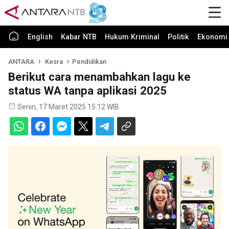
English
Kabar NTB
Hukum Kriminal
Politik
Ekonomi 
ANTARA
Kesra
Pendidikan
Berikut cara menambahkan lagu ke
status WA tanpa aplikasi 2025
Senin, 17 Maret 2025 15:12 WIB