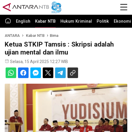
English
Kabar NTB
Hukum Kriminal
Politik
Ekonomi 
ANTARA
Kabar NTB
Bima
Ketua STKIP Tamsis : Skripsi adalah
ujian mental dan ilmu
Selasa, 15 April 2025 12:27 WIB