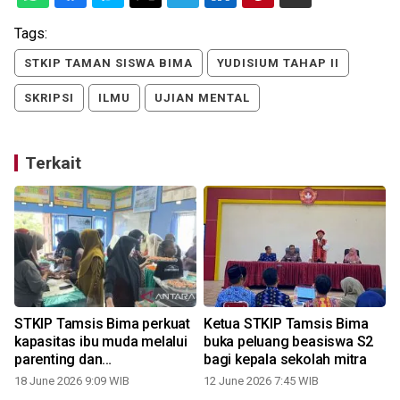
Tags:
STKIP TAMAN SISWA BIMA
YUDISIUM TAHAP II
SKRIPSI
ILMU
UJIAN MENTAL
Terkait
STKIP Tamsis Bima perkuat
Ketua STKIP Tamsis Bima
kapasitas ibu muda melalui
buka peluang beasiswa S2
parenting dan
bagi kepala sekolah mitra
kewirausahaan
18 June 2026 9:09 WIB
12 June 2026 7:45 WIB