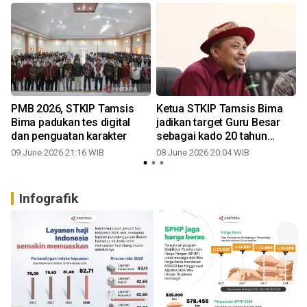
PMB 2026, STKIP Tamsis
Ketua STKIP Tamsis Bima
Bima padukan tes digital
jadikan target Guru Besar
dan penguatan karakter
sebagai kado 20 tahun
institusi
09 June 2026 21:16 WIB
08 June 2026 20:04 WIB
Infografik