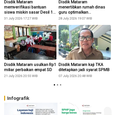
Disdik Mataram
Disdik Mataram
memverifikasi bantuan
menertibkan rumah dinas
siswa miskin sasar Desil 1-
guru optimalkan
0
2
pemanfaatan aset
31 July 2026 17:27 WIB
28 July 2026 19:07 WIB
Disdik Mataram usulkan Rp1
Disdik Mataram kaji TKA
miliar perbaikan empat SD
ditetapkan jadi syarat SPMB
21 July 2026 20:55 WIB
07 July 2026 20:48 WIB
Infografik