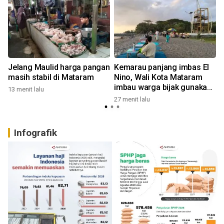
n
Jelang Maulid harga pangan
Kemarau panjang imbas El
masih stabil di Mataram
Nino, Wali Kota Mataram
imbau warga bijak gunakan
13 menit lalu
air
27 menit lalu
1
Infografik