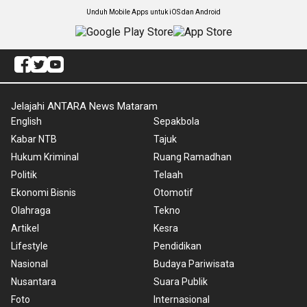
Unduh Mobile Apps untuk iOS dan Android
Jelajahi ANTARA News Mataram
English
Sepakbola
Kabar NTB
Tajuk
Hukum Kriminal
Ruang Ramadhan
Politik
Telaah
Ekonomi Bisnis
Otomotif
Olahraga
Tekno
Artikel
Kesra
Lifestyle
Pendidikan
Nasional
Budaya Pariwisata
Nusantara
Suara Publik
Foto
Internasional