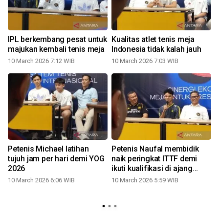
IPL berkembang pesat untuk
Kualitas atlet tenis meja
majukan kembali tenis meja
Indonesia tidak kalah jauh
10 March 2026 7:12 WIB
10 March 2026 7:03 WIB
Petenis Michael latihan
Petenis Naufal membidik
tujuh jam per hari demi YOG
naik peringkat ITTF demi
2026
ikuti kualifikasi di ajang
e
besar
10 March 2026 6:06 WIB
10 March 2026 5:59 WIB