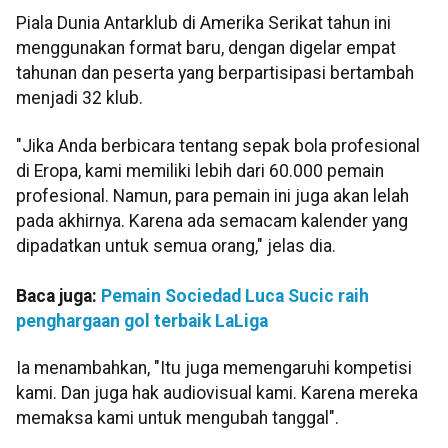
Piala Dunia Antarklub di Amerika Serikat tahun ini
menggunakan format baru, dengan digelar empat
tahunan dan peserta yang berpartisipasi bertambah
menjadi 32 klub.
"Jika Anda berbicara tentang sepak bola profesional
di Eropa, kami memiliki lebih dari 60.000 pemain
profesional. Namun, para pemain ini juga akan lelah
pada akhirnya. Karena ada semacam kalender yang
dipadatkan untuk semua orang," jelas dia.
Baca juga:
Pemain Sociedad Luca Sucic raih
penghargaan gol terbaik LaLiga
Ia menambahkan, "Itu juga memengaruhi kompetisi
kami. Dan juga hak audiovisual kami. Karena mereka
memaksa kami untuk mengubah tanggal".