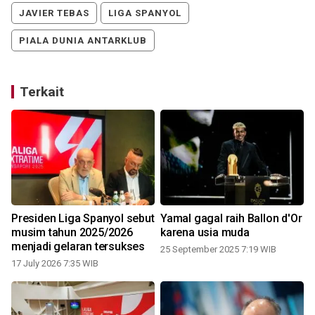
JAVIER TEBAS
LIGA SPANYOL
PIALA DUNIA ANTARKLUB
Terkait
Presiden Liga Spanyol sebut
Yamal gagal raih Ballon d'Or
musim tahun 2025/2026
karena usia muda
menjadi gelaran tersukses
25 September 2025 7:19 WIB
17 July 2026 7:35 WIB