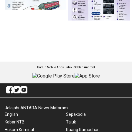
Unduh Mobile Apps untuk iOS dan Android
Jelajahi ANTARA News Mataram
English
Sepakbola
Kabar NTB
Tajuk
Hukum Kriminal
Ruang Ramadhan