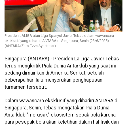
Presiden LALIGA atau Liga Spanyol Javier Tebas dalam wawancara
eksklusif yang dihadiri ANTARA di Singapura, Senin (23/6/2025).
(ANTARA/Zaro Ezza Syachniar)
Singapura (ANTARA) - Presiden La Liga Javier Tebas
terus mengkritik Piala Dunia Antarklub yang saat ini
sedang dimainkan di Amerika Serikat, setelah
beberapa hari lalu menyerukan penghapusan
turnamen tersebut.
Dalam wawancara eksklusif yang dihadiri ANTARA di
Singapura, Senin, Tebas mengatakan Piala Dunia
Antarklub "merusak" ekosistem sepak bola karena
para pesepak bola akan keletihan dalam hal fisik dan