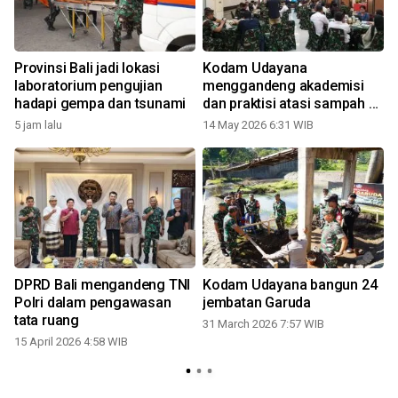
Provinsi Bali jadi lokasi
Kodam Udayana
laboratorium pengujian
menggandeng akademisi
hadapi gempa dan tsunami
dan praktisi atasi sampah di
Bali
5 jam lalu
14 May 2026 6:31 WIB
DPRD Bali mengandeng TNI
Kodam Udayana bangun 24
Polri dalam pengawasan
jembatan Garuda
tata ruang
31 March 2026 7:57 WIB
15 April 2026 4:58 WIB