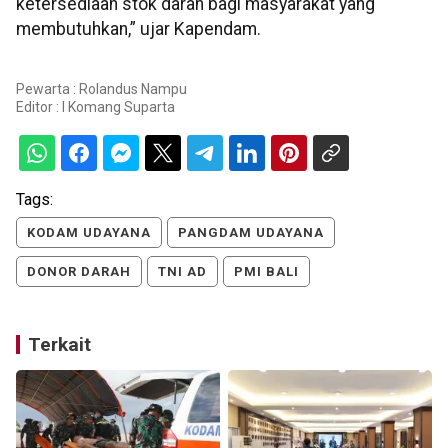
ketersediaan stok darah bagi masyarakat yang
membutuhkan,” ujar Kapendam.
Pewarta : Rolandus Nampu
Editor :
I Komang Suparta
Tags:
KODAM UDAYANA
PANGDAM UDAYANA
DONOR DARAH
TNI AD
PMI BALI
Terkait