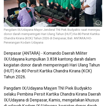
Pangdam IX/Udayana Mayor Jenderal TNI Piek Budyakto saat meninjau
donor darah memperingati Hari Ulang Tahun (HUT) Ke-80 Persit Kartika
Chandra Kirana (KCK) Tahun 2026 di Denpasar, Bali. ANTARA/HO-
Penerangan Kodam Udayana
Denpasar (ANTARA) - Komando Daerah Militer
IX/Udayana kumpulkan 3.838 kantong darah dalam
kegiatan donor darah memperingati Hari Ulang Tahun
(HUT) Ke-80 Persit Kartika Chandra Kirana (KCK)
Tahun 2026.
Pangdam IX/Udayana Mayjen TNI Piek Budyakto
selaku Pembina Persit Kartika Chandra Kirana Daerah
IX/Udayana di Denpasar, Kamis, mengatakan khusus
di wilayah Kodam IX/Udayana, kegiatan donor darah