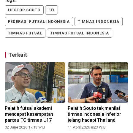
Tags:
HECTOR SOUTO
FFI
FEDERASI FUTSAL INDONESIA
TIMNAS INDONESIA
TIMNAS FUTSAL
TIMNAS FUTSAL INDONESIA
Terkait
Pelatih futsal akademi
Pelatih Souto tak menilai
mendapat kesempatan
timnas Indonesia inferior
pantau TC timnas U17
jelang hadapi Thailand
02 June 2026 17:13 WIB
11 April 2026 8:23 WIB