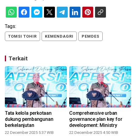
Tags:
TOMSI TOHIR
KEMENDAGRI
PEMDES
Terkait
Tata kelola perkotaan
Comprehensive urban
K
dukung pembangunan
governance plan key for
berkelanjutan
development: Ministry
22 December 2025 5:37 WIB
22 December 2025 4:50 WIB