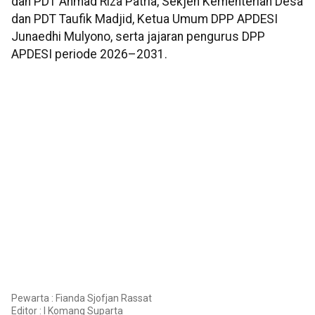
dan PDT Ahmad Riza Patria, Sekjen Kementerian Desa
dan PDT Taufik Madjid, Ketua Umum DPP APDESI
Junaedhi Mulyono, serta jajaran pengurus DPP
APDESI periode 2026–2031.
Pewarta : Fianda Sjofjan Rassat
Editor :
I Komang Suparta