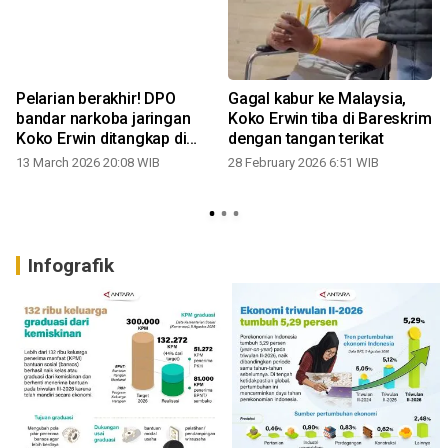
Pelarian berakhir! DPO
Gagal kabur ke Malaysia,
bandar narkoba jaringan
Koko Erwin tiba di Bareskrim
Koko Erwin ditangkap di
dengan tangan terikat
Pontianak
13 March 2026 20:08 WIB
28 February 2026 6:51 WIB
Infografik