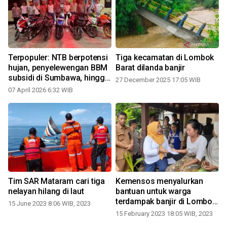
Terpopuler: NTB berpotensi
Tiga kecamatan di Lombok
hujan, penyelewengan BBM
Barat dilanda banjir
subsidi di Sumbawa, hingga
27 December 2025 17:05 WIB
polisi bongkar sindikat
07 April 2026 6:32 WIB
curanmor
Tim SAR Mataram cari tiga
Kemensos menyalurkan
nelayan hilang di laut
bantuan untuk warga
terdampak banjir di Lombok
15 June 2023 8:06 WIB, 2023
Barat
15 February 2023 18:05 WIB, 2023
2