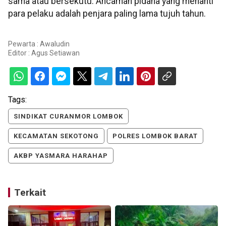
sama atau bersekutu. Ancaman pidana yang menanti
para pelaku adalah penjara paling lama tujuh tahun.
Pewarta : Awaludin
Editor :
Agus Setiawan
Tags:
SINDIKAT CURANMOR LOMBOK
KECAMATAN SEKOTONG
POLRES LOMBOK BARAT
AKBP YASMARA HARAHAP
Terkait