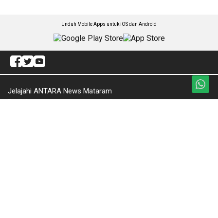
Unduh Mobile Apps untuk iOS dan Android
Jelajahi ANTARA News Mataram
English
Sepakbola
Kabar NTB
Tajuk
Hukum Kriminal
Ruang Ramadhan
Politik
Telaah
Ekonomi Bisnis
Otomotif
Olahraga
Tekno
Artikel
Kesra
Lifestyle
Pendidikan
Nasional
Budaya Pariwisata
Nusantara
Suara Publik