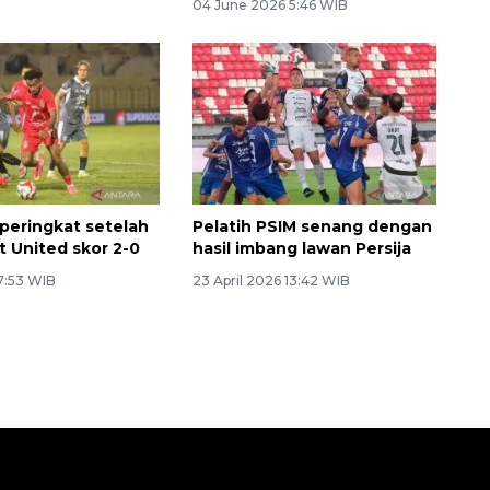
04 June 2026 5:46 WIB
Awas penipuan berbasis AI
 peringkat setelah
Pelatih PSIM senang dengan
t United skor 2-0
hasil imbang lawan Persija
7:53 WIB
23 April 2026 13:42 WIB