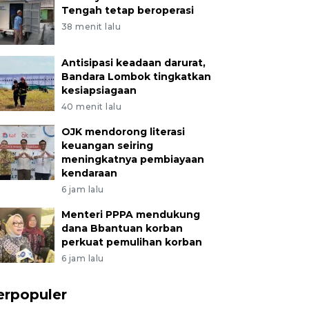
Tengah tetap beroperasi
38 menit lalu
Antisipasi keadaan darurat,
Bandara Lombok tingkatkan
kesiapsiagaan
40 menit lalu
OJK mendorong literasi
keuangan seiring
meningkatnya pembiayaan
kendaraan
6 jam lalu
Menteri PPPA mendukung
dana Bbantuan korban
perkuat pemulihan korban
6 jam lalu
erpopuler