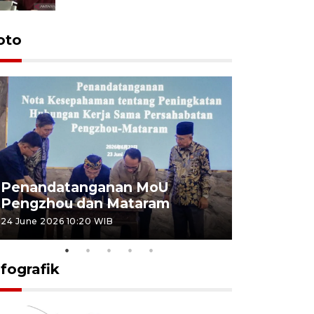
oto
Penandatanganan MoU
Penanda
Pengzhou dan Mataram
Pengzhou
24 June 2026 10:20 WIB
23 June 2026 
nfografik