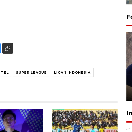
F
STEL
SUPER LEAGUE
LIGA 1 INDONESIA
Sidang putusan terdakwa
pembunuhan Brigadir Nurhadi
10 March 2026 12:55 WIB
I