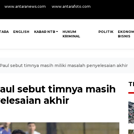
www.antaranews.com
www.antarafoto.com
TARA
ENGLISH
KABAR NTB
HUKUM
POLITIK
EKONOM
KRIMINAL
BISNIS
Paul sebut timnya masih miliki masalah penyelesaian akhir
T
Paul sebut timnya masih
elesaian akhir