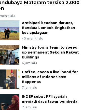
andubaya Mataram tersisa 2.000
on
menit lalu
Antisipasi keadaan darurat,
Bandara Lombok tingkatkan
kesiapsiagaan
40 menit lalu
Ministry forms team to speed
up permanent Sekolah Rakyat
buildings
6 jam lalu
Coffee, cocoa a livelihood for
millions of Indonesians:
Bappenas
7 jam lalu
INDEF sebut PFII syariah
menjadi daya tawar pembeda
7 jam lalu