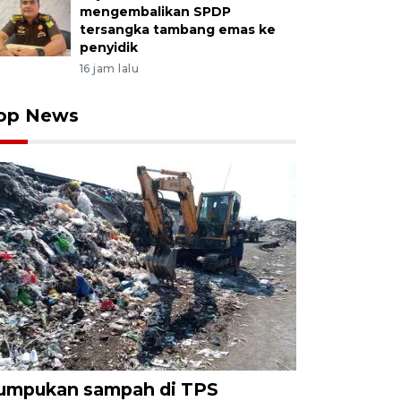
mengembalikan SPDP
tersangka tambang emas ke
penyidik
16 jam lalu
op News
umpukan sampah di TPS