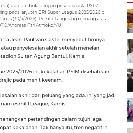
 (kiri) berebut bola dengan pesepak bola PSIM
ding pada lanjutan BRI Super League 2025/2026 di
 Kamis (30/4/2026). Persita Tangerang menang atas
OTO/Andreas Fitri Atmoko/YU
arta Jean-Paul van Gastel menyebut timnya
 atau penyelesaian akhir setelah menelan
Stadion Sultan Agung Bantul, Kamis.
ue 2025/2026 ini, kekalahan PSIM disebabkan
drejic pada menit keenam.
esaian akhir dari peluang yang ada. Ini yang jadi
aman resmiI I.League, Kamis.
enangkan pertandingan dalam tujuh laga
mpat kekalahan. Tak hanya itu, tren negatif ini