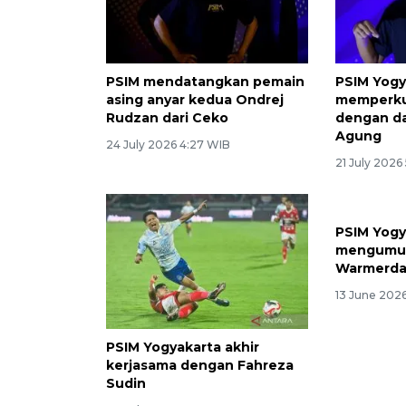
PSIM mendatangkan pemain
PSIM Yogy
asing anyar kedua Ondrej
memperkua
Rudzan dari Ceko
dengan d
Agung
24 July 2026 4:27 WIB
21 July 2026
PSIM Yogy
mengumum
Warmerd
13 June 2026
PSIM Yogyakarta akhir
kerjasama dengan Fahreza
Sudin