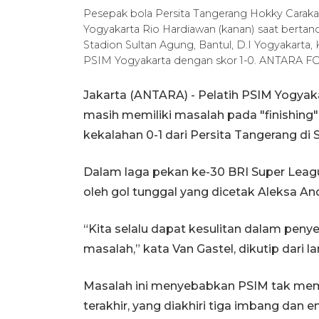
Pesepak bola Persita Tangerang Hokky Caraka
Yogyakarta Rio Hardiawan (kanan) saat bertan
Stadion Sultan Agung, Bantul, D.I Yogyakarta,
PSIM Yogyakarta dengan skor 1-0. ANTARA F
Jakarta (ANTARA) - Pelatih PSIM Yogyak
masih memiliki masalah pada "finishing"
kekalahan 0-1 dari Persita Tangerang di 
Dalam laga pekan ke-30 BRI Super Leag
oleh gol tunggal yang dicetak Aleksa An
“Kita selalu dapat kesulitan dalam penyel
masalah,” kata Van Gastel, dikutip dari l
Masalah ini menyebabkan PSIM tak mem
terakhir, yang diakhiri tiga imbang dan e