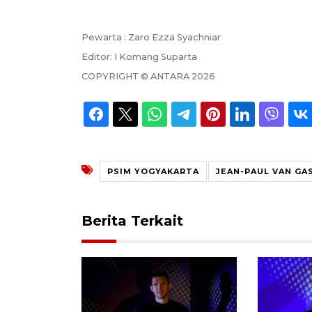
Pewarta :
Zaro Ezza Syachniar
Editor:
I Komang Suparta
COPYRIGHT ©
ANTARA
2026
PSIM YOGYAKARTA
JEAN-PAUL VAN GA
Berita Terkait