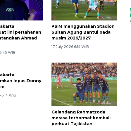
akarta
PSIM menggunakan Stadion
t lini pertahanan
Sultan Agung Bantul pada
atangkan Ahmad
musim 2026/2027
17 July 2026 6:14 WIB
 5:45 WIB
akarta
kan lepas Donny
am
 6:14 WIB
Gelandang Rahmatzoda
merasa terhormat kembali
perkuat Tajikistan