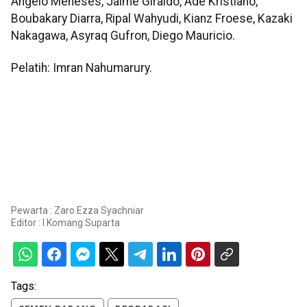
Angelo Meneses, Jaime Giraldo, Ade Kristiano,
Boubakary Diarra, Ripal Wahyudi, Kianz Froese, Kazaki
Nakagawa, Asyraq Gufron, Diego Mauricio.
Pelatih: Imran Nahumarury.
Pewarta : Zaro Ezza Syachniar
Editor :
I Komang Suparta
Tags: