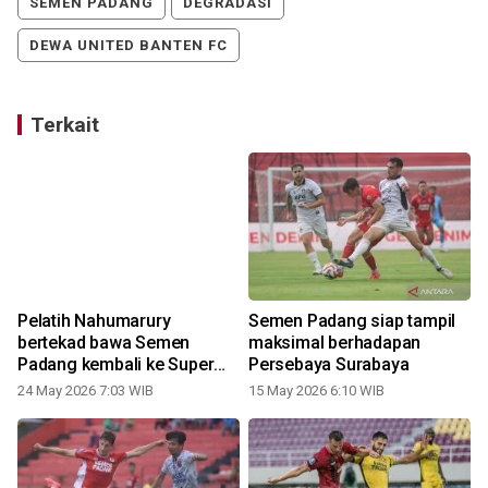
SEMEN PADANG
DEGRADASI
DEWA UNITED BANTEN FC
Terkait
Pelatih Nahumarury
Semen Padang siap tampil
bertekad bawa Semen
maksimal berhadapan
Padang kembali ke Super
Persebaya Surabaya
League
24 May 2026 7:03 WIB
15 May 2026 6:10 WIB
1