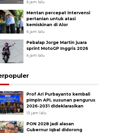
6 jam lalu
Mentan percepat intervensi
pertanian untuk atasi
kemiskinan di Alor
6 jam lalu
Pebalap Jorge Martin juara
sprint MotoGP Inggris 2026
6 jam lalu
erpopuler
Prof Ari Purbayanto kembali
pimpin API, susunan pengurus
2026-2031 dideklarasikan
13 jam lalu
PON 2028 jadi alasan
Gubernur Iqbal didorong