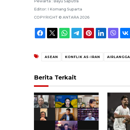
Pewarta :
Bayu Saputra
Editor:
I Komang Suparta
COPYRIGHT ©
ANTARA
2026
ASEAN
KONFLIK AS-IRAN
AIRLANGG
Berita Terkait