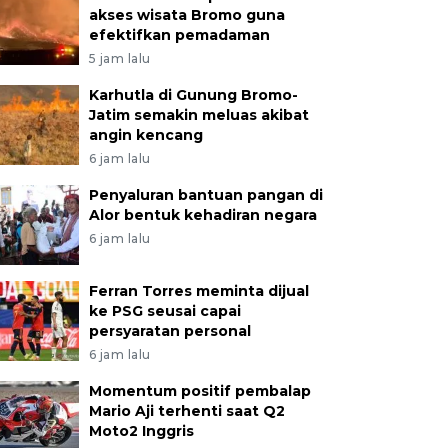
akses wisata Bromo guna
efektifkan pemadaman
5 jam lalu
Karhutla di Gunung Bromo-
Jatim semakin meluas akibat
angin kencang
6 jam lalu
Penyaluran bantuan pangan di
Alor bentuk kehadiran negara
6 jam lalu
Ferran Torres meminta dijual
ke PSG seusai capai
persyaratan personal
6 jam lalu
Momentum positif pembalap
Mario Aji terhenti saat Q2
Moto2 Inggris