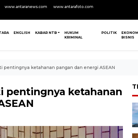
www.antaranews.com
www.antarafoto.com
TARA
ENGLISH
KABAR NTB
HUKUM
POLITIK
EKONOM
KRIMINAL
BISNIS
ti pentingnya ketahanan pangan dan energi ASEAN
T
i pentingnya ketahanan
 ASEAN