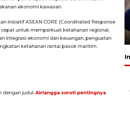
ekanan ekonomi kawasan.
lkan inisiatif ASEAN CORE (Coordinated Response
Sidang putusan terdakwa
pembunuhan Brigadir Nurhadi
ns cepat untuk memperkuat ketahanan regional,
10 March 2026 12:55 WIB
man integrasi ekonomi dan keuangan, penguatan
ingkatan ketahanan rantai pasok maritim.
I
m dengan judul:
Airlangga soroti pentingnya