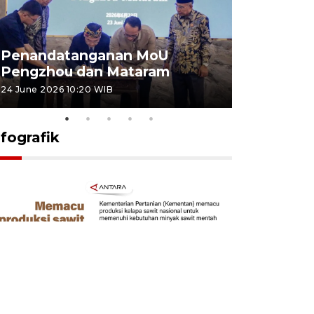
Penandatanganan MoU
Penanda
Pengzhou dan Mataram
Pengzhou
24 June 2026 10:20 WIB
23 June 2026 
nfografik