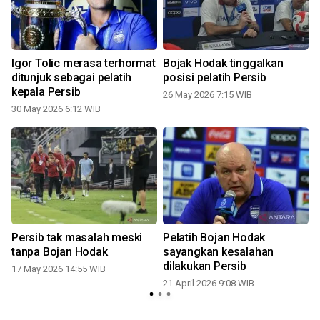
Igor Tolic merasa terhormat
Bojak Hodak tinggalkan
ditunjuk sebagai pelatih
posisi pelatih Persib
i
kepala Persib
26 May 2026 7:15 WIB
30 May 2026 6:12 WIB
1
Persib tak masalah meski
Pelatih Bojan Hodak
r
tanpa Bojan Hodak
sayangkan kesalahan
dilakukan Persib
17 May 2026 14:55 WIB
21 April 2026 9:08 WIB