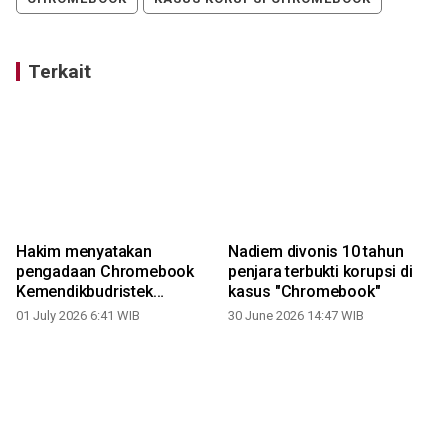
Terkait
Hakim menyatakan
Nadiem divonis 10 tahun
pengadaan Chromebook
penjara terbukti korupsi di
k
Kemendikbudristek
kasus "Chromebook"
untungkan Google
01 July 2026 6:41 WIB
30 June 2026 14:47 WIB