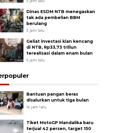
5 jam lalu
Dinas ESDM NTB menegaskan
tak ada pembelian BBM
berulang
5 jam lalu
Geliat investasi kian kencang
di NTB, Rp33,73 triliun
terealisasi dalam enam bulan
5 jam lalu
erpopuler
Bantuan pangan beras
disalurkan untuk tiga bulan
14 jam lalu
Tiket MotoGP Mandalika baru
terjual 42 persen, target 150