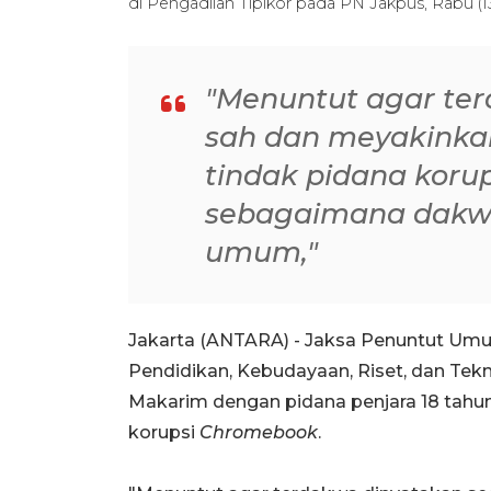
di Pengadilan Tipikor pada PN Jakpus, Rabu (1
"Menuntut agar te
sah dan meyakinka
tindak pidana koru
sebagaimana dakw
umum,"
Jakarta (ANTARA) - Jaksa Penuntut Um
Pendidikan, Kebudayaan, Riset, dan Te
Makarim dengan pidana penjara 18 tahun
korupsi
Chromebook
.