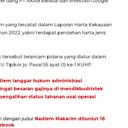
r uang PT AKAB berasal dari investasi Google
diem yang tercatat dalam Laporan Harta Kekayaan
n 2022, yakni terdapat perolehan harta jenis
 tersebut terancam pidana yang diatur dalam
UU Tipikor jo. Pasal 55 ayat (1) ke-1 KUHP.
diem langgar hukum administrasi
ingat besaran gajinya di mendikbudristek
ngalihan status tahanan usai operasi
Memberantas kejahatan
jalanan Jakarta
m dengan judul:
Nadiem Makarim dituntut 18
mebook