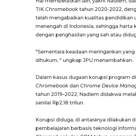
Hal memberatkan lain, yakni Nadiem, d
TIK
Chromebook
tahun 2020-2022, deng
telah mengabaikan kualitas pendidikan u
menengah di Indonesia, sehingga harta
dengan penghasilan yang sah atau diduga
"Sementara keadaan meringankan yang 
dihukum, " ungkap JPU menambahkan.
Dalam kasus dugaan korupsi program di
Chromebook
dan
Chrome Device Mana
tahun 2019–2022, Nadiem didakwa mela
senilai Rp2,18 triliun.
Korupsi diduga, di antaranya dilakuka
pembelajaran berbasis teknologi infor