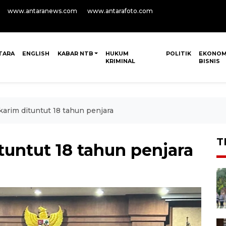
www.antaranews.com
www.antarafoto.com
TARA
ENGLISH
KABAR NTB
HUKUM
POLITIK
EKONOM
KRIMINAL
BISNIS
arim dituntut 18 tahun penjara
T
untut 18 tahun penjara