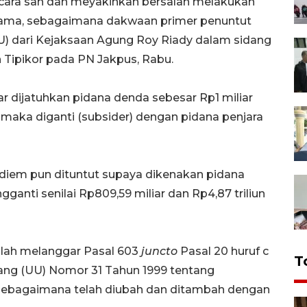
cara sah dan meyakinkan bersalah melakukan
-sama, sebagaimana dakwaan primer penuntut
) dari Kejaksaan Agung Roy Riady dalam sidang
 Tipikor pada PN Jakpus, Rabu.
gar dijatuhkan pidana denda sebesar Rp1 miliar
 maka diganti (subsider) dengan pidana penjara
diem pun dituntut supaya dikenakan pidana
nti senilai Rp809,59 miliar dan Rp4,87 triliun
alah melanggar Pasal 603
juncto
Pasal 20 huruf c
T
ang (UU) Nomor 31 Tahun 1999 tentang
sebagaimana telah diubah dan ditambah dengan