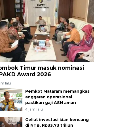
ombok Timur masuk nominasi
PAKD Award 2026
am lalu
Pemkot Mataram memangkas
anggaran operasional
pastikan gaji ASN aman
4 jam lalu
Geliat investasi kian kencang
di NTB, Rp33,73 triliun