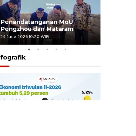
Penandatanganan MoU
Penanda
Pengzhou dan Mataram
Pengzhou
24 June 2026 10:20 WIB
23 June 2026 
nfografik