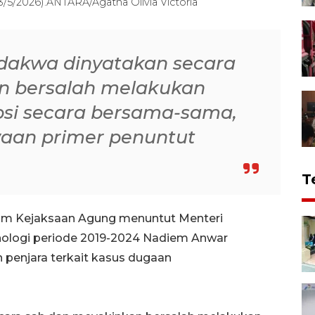
3/5/2026).ANTARA/Agatha Olivia Victoria
rdakwa dinyatakan secara
n bersalah melakukan
psi secara bersama-sama,
aan primer penuntut
T
um Kejaksaan Agung menuntut Menteri
knologi periode 2019-2024 Nadiem Anwar
 penjara terkait kasus dugaan