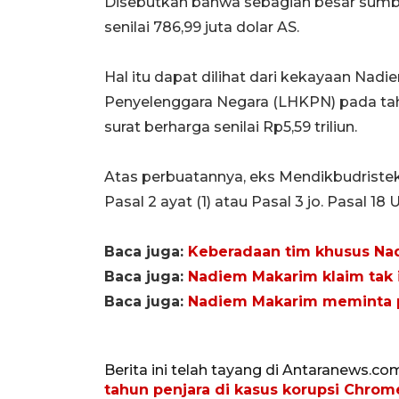
Disebutkan bahwa sebagian besar sumbe
senilai 786,99 juta dolar AS.
Hal itu dapat dilihat dari kekayaan Na
Penyelenggara Negara (LHKPN) pada tahu
surat berharga senilai Rp5,59 triliun.
Atas perbuatannya, eks Mendikbudristek
Pasal 2 ayat (1) atau Pasal 3 jo. Pasal 18 
Baca juga:
Keberadaan tim khusus Na
Baca juga:
Nadiem Makarim klaim tak 
Baca juga:
Nadiem Makarim meminta pe
Berita ini telah tayang di Antaranews.co
tahun penjara di kasus korupsi Chro