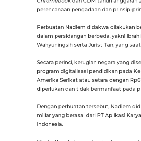
Chromebook
dan CDM tahun anggaran 20
perencanaan pengadaan dan prinsip-pri
Perbuatan Nadiem didakwa dilakukan b
dalam persidangan berbeda, yakni Ibrahim
Wahyuningsih serta Jurist Tan, yang saat
Secara perinci, kerugian negara yang dise
program digitalisasi pendidikan pada Kem
Amerika Serikat atau setara dengan Rp6
diperlukan dan tidak bermanfaat pada pr
Dengan perbuatan tersebut, Nadiem did
miliar yang berasal dari PT Aplikasi Ka
Indonesia.