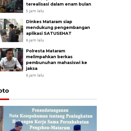
terealisasi dalam enam bulan
5 jam lalu
Dinkes Mataram siap
mendukung pengembangan
aplikasi SATUSEHAT
6 jam lalu
Polresta Mataram
melimpahkan berkas
pembunuhan mahasiswi ke
jaksa
6 jam lalu
oto