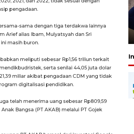
20, 2021, dan 2022, tidak sesuai dengan
nsip pengadaan.
Sidang putusan terdakwa
ersama-sama dengan tiga terdakwa lainnya
pembunuhan Brigadir Nurhadi
 Arief alias Ibam, Mulyatsyah dan Sri
10 March 2026 12:55 WIB
 ini masih buron.
I
babkan meliputi sebesar Rp1,56 triliun terkait
endikbudristek, serta senilai 44,05 juta dolar
21,39 miliar akibat pengadaan CDM yang tidak
ogram digitalisasi pendidikan.
uga telah menerima uang sebesar Rp809,59
rya Anak Bangsa (PT AKAB) melalui PT Gojek