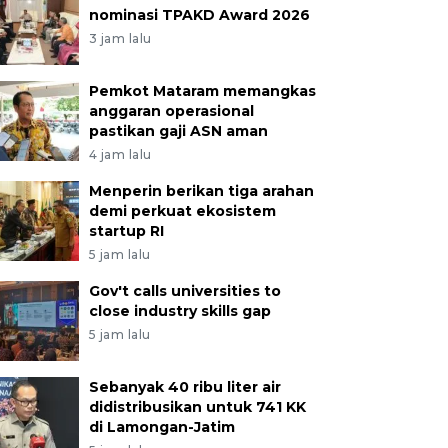
nominasi TPAKD Award 2026
3 jam lalu
Pemkot Mataram memangkas
anggaran operasional
pastikan gaji ASN aman
4 jam lalu
Menperin berikan tiga arahan
demi perkuat ekosistem
startup RI
5 jam lalu
Gov't calls universities to
close industry skills gap
5 jam lalu
Sebanyak 40 ribu liter air
didistribusikan untuk 741 KK
di Lamongan-Jatim