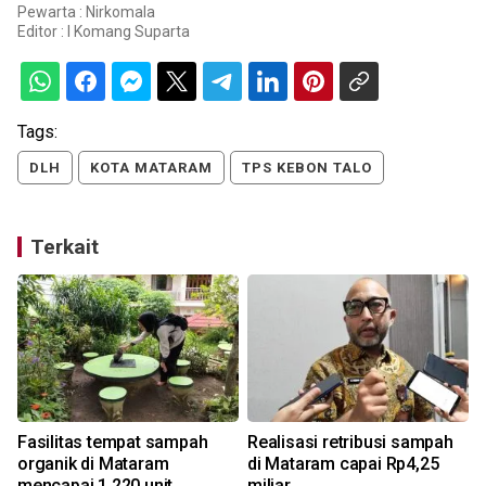
Pewarta : Nirkomala
Editor :
I Komang Suparta
Tags:
DLH
KOTA MATARAM
TPS KEBON TALO
Terkait
Fasilitas tempat sampah
Realisasi retribusi sampah
organik di Mataram
di Mataram capai Rp4,25
mencapai 1.220 unit
miliar