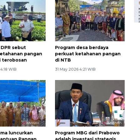
I DPR sebut
Program desa berdaya
ketahanan pangan
perkuat ketahanan pangan
di terobosan
di NTB
 4:18 WIB
31 May 2026 4:21 WIB
ima luncurkan
Program MBG dari Prabowo
bantuan Pangan
adalah investasi strategis