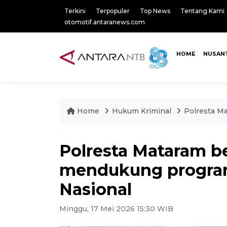
Terkini
Terpopuler
Top News
Tentang Kami
otomotif.antaranews.com
HOME
NUSAN
Home
Hukum Kriminal
Polresta M
Polresta Mataram 
mendukung progra
Nasional
Minggu, 17 Mei 2026 15:30 WIB