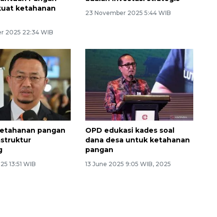
kuat ketahanan
23 November 2025 5:44 WIB
r 2025 22:34 WIB
Waspadai penyakit saat
musim kemarau
ketahanan pangan
OPD edukasi kades soal
astruktur
dana desa untuk ketahanan
g
pangan
25 13:51 WIB
13 June 2025 9:05 WIB, 2025