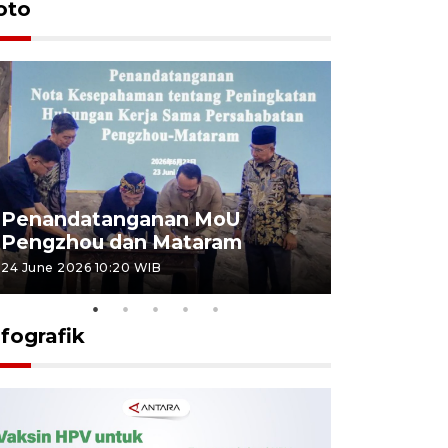
oto
Penandatanganan MoU
Penanda
Pengzhou dan Mataram
Pengzhou
24 June 2026 10:20 WIB
23 June 2026 
nfografik