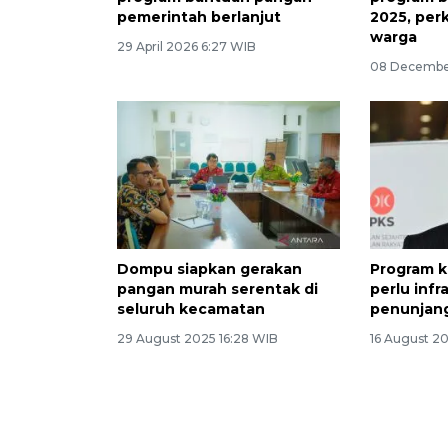
pemerintah berlanjut
2025, per
warga
29 April 2026 6:27 WIB
08 Decembe
Dompu siapkan gerakan
Program 
pangan murah serentak di
perlu infr
seluruh kecamatan
penunjan
29 August 2025 16:28 WIB
16 August 20