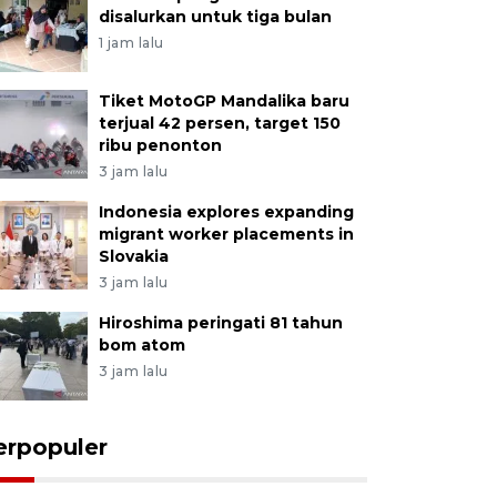
disalurkan untuk tiga bulan
1 jam lalu
Tiket MotoGP Mandalika baru
terjual 42 persen, target 150
ribu penonton
3 jam lalu
Indonesia explores expanding
migrant worker placements in
Slovakia
3 jam lalu
Hiroshima peringati 81 tahun
bom atom
3 jam lalu
erpopuler