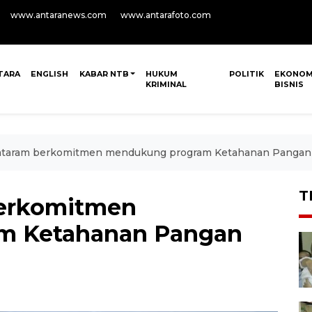
www.antaranews.com
www.antarafoto.com
TARA
ENGLISH
KABAR NTB
HUKUM
POLITIK
EKONOM
KRIMINAL
BISNIS
ataram berkomitmen mendukung program Ketahanan Pangan 
T
berkomitmen
m Ketahanan Pangan