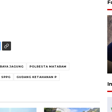
F
Sidang putusan terdakwa
pembunuhan Brigadir Nurhadi
 RAYA JAGUNG
POLRESTA MATARAM
10 March 2026 12:55 WIB
SPPG
GUDANG KETAHANAN P
I