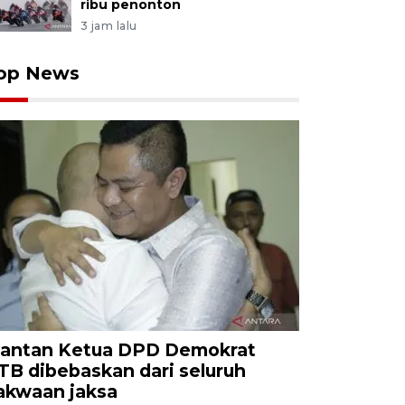
ribu penonton
3 jam lalu
op News
antan Ketua DPD Demokrat
TB dibebaskan dari seluruh
akwaan jaksa