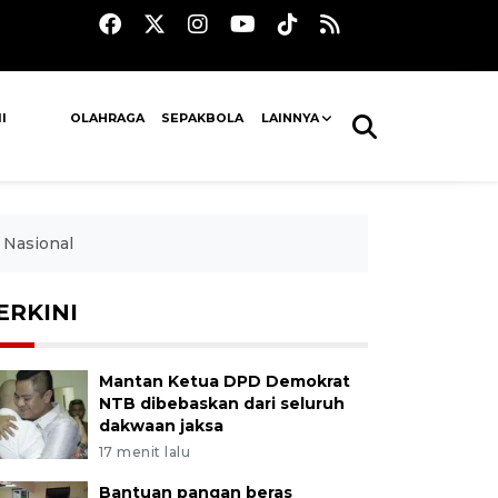
I
OLAHRAGA
SEPAKBOLA
LAINNYA
Nasional
ERKINI
Mantan Ketua DPD Demokrat
NTB dibebaskan dari seluruh
dakwaan jaksa
17 menit lalu
Bantuan pangan beras