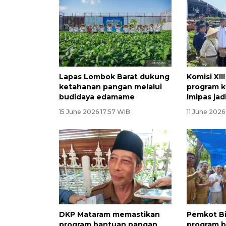
Lapas Lombok Barat dukung
Komisi XII
ketahanan pangan melalui
program 
budidaya edamame
Imipas ja
15 June 2026 17:57 WIB
11 June 2026
DKP Mataram memastikan
Pemkot B
program bantuan pangan
program 