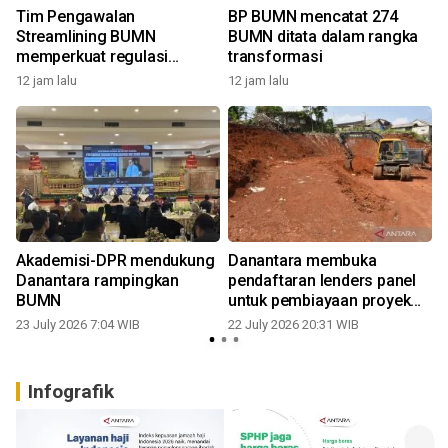
Tim Pengawalan
BP BUMN mencatat 274
Streamlining BUMN
BUMN ditata dalam rangka
memperkuat regulasi
transformasi
transformasi
12 jam lalu
12 jam lalu
1
Akademisi-DPR mendukung
Danantara membuka
Danantara rampingkan
pendaftaran lenders panel
BUMN
untuk pembiayaan proyek
PSEL
23 July 2026 7:04 WIB
22 July 2026 20:31 WIB
0
Infografik