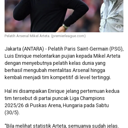
Pelatih Arsenal Mikel Arteta. (premierleague.com)
Jakarta (ANTARA) - Pelatih Paris Saint-Germain (PSG),
Luis Enrique melontarkan pujian kepada Mikel Arteta
dengan menyebutnya pelatih kelas dunia yang
berhasil mengubah mentalitas Arsenal hingga
kembali menjadi tim kompetitif di level tertinggi.
Hal ini disampaikan Enrique jelang pertemuan kedua
tim tersebut di partai puncak Liga Champions
2025/26 di Puskas Arena, Hungaria pada Sabtu
(30/5).
“Bila melihat statistik Arteta, semuanya sudah jelas.