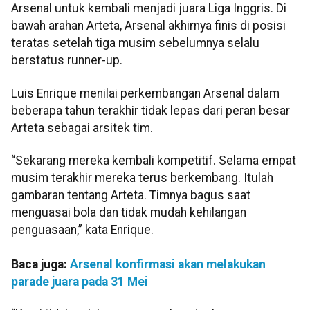
Arsenal untuk kembali menjadi juara Liga Inggris. Di
bawah arahan Arteta, Arsenal akhirnya finis di posisi
teratas setelah tiga musim sebelumnya selalu
berstatus runner-up.
Luis Enrique menilai perkembangan Arsenal dalam
beberapa tahun terakhir tidak lepas dari peran besar
Arteta sebagai arsitek tim.
“Sekarang mereka kembali kompetitif. Selama empat
musim terakhir mereka terus berkembang. Itulah
gambaran tentang Arteta. Timnya bagus saat
menguasai bola dan tidak mudah kehilangan
penguasaan,” kata Enrique.
Baca juga:
Arsenal konfirmasi akan melakukan
parade juara pada 31 Mei