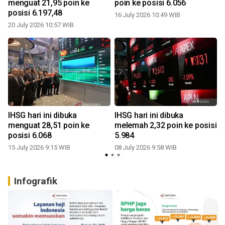
menguat 21,95 poin ke
poin ke posisi 6.056
posisi 6.197,48
16 July 2026 10:49 WIB
20 July 2026 10:57 WIB
0
IHSG hari ini dibuka
IHSG hari ini dibuka
menguat 28,51 poin ke
melemah 2,32 poin ke posisi
posisi 6.068
5.984
15 July 2026 9:15 WIB
08 July 2026 9:58 WIB
0
Infografik