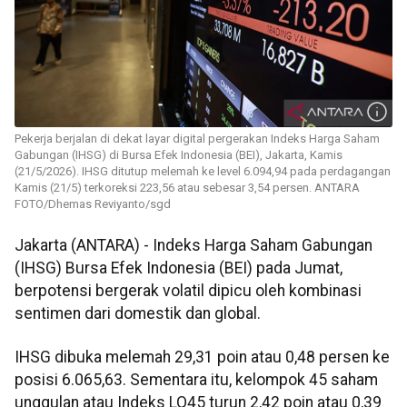
Pekerja berjalan di dekat layar digital pergerakan Indeks Harga Saham
Gabungan (IHSG) di Bursa Efek Indonesia (BEI), Jakarta, Kamis
(21/5/2026). IHSG ditutup melemah ke level 6.094,94 pada perdagangan
Kamis (21/5) terkoreksi 223,56 atau sebesar 3,54 persen. ANTARA
FOTO/Dhemas Reviyanto/sgd
Jakarta (ANTARA) - Indeks Harga Saham Gabungan
(IHSG) Bursa Efek Indonesia (BEI) pada Jumat,
berpotensi bergerak volatil dipicu oleh kombinasi
sentimen dari domestik dan global.
IHSG dibuka melemah 29,31 poin atau 0,48 persen ke
posisi 6.065,63. Sementara itu, kelompok 45 saham
unggulan atau Indeks LQ45 turun 2,42 poin atau 0,39