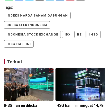
Tags:
INDEKS HARGA SAHAM GABUNGAN
BURSA EFEK INDONESIA
INDONESIA STOCK EXCHANGE
IDX
BEI
IHSG
IHSG HARI INI
Terkait
IHSG hari ini dibuka
IHSG hari ini menguat 14,78