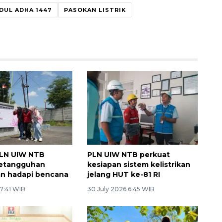
IDUL ADHA 1447
PASOKAN LISTRIK
PLN UIW NTB
PLN UIW NTB perkuat
ketangguhan
kesiapan sistem kelistrikan
n hadapi bencana
jelang HUT ke-81 RI
 7:41 WIB
30 July 2026 6:45 WIB
Vaksin HPV untuk siswa laki-
laki