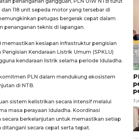
atan penanganan gangguan, PLN UIW NTB turut
dan 118 unit sepeda motor yang tersebar di
t memungkinkan petugas bergerak cepat dalam
 penanganan teknis di lapangan.
B memastikan kesiapan infrastruktur pengisian
n Pengisian Kendaraan Listrik Umum (SPKLU)
guna kendaraan listrik selama periode Iduladha.
P
ri komitmen PLN dalam mendukung ekosistem
p
njutan di NTB.
p
3 j
sistem kelistrikan secara intensif melalui
ma masa perayaan Iduladha. Koordinasi
n secara berkelanjutan untuk memastikan setiap
 ditangani secara cepat serta tepat.