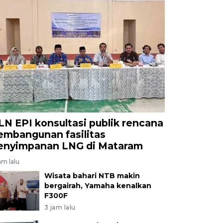
LN EPI konsultasi publik rencana
embangunan fasilitas
enyimpanan LNG di Mataram
am lalu
Wisata bahari NTB makin
bergairah, Yamaha kenalkan
F300F
3 jam lalu