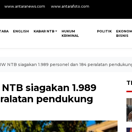
www.antaranews.com
www.antarafoto.com
TARA
ENGLISH
KABAR NTB
HUKUM
POLITIK
EKONOM
KRIMINAL
BISNIS
UIW NTB siagakan 1.989 personel dan 184 peralatan pendukun
T
 NTB siagakan 1.989
eralatan pendukung