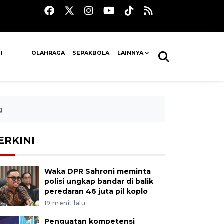
I
OLAHRAGA
SEPAKBOLA
LAINNYA
g
ERKINI
Waka DPR Sahroni meminta
polisi ungkap bandar di balik
peredaran 46 juta pil koplo
19 menit lalu
Penguatan kompetensi