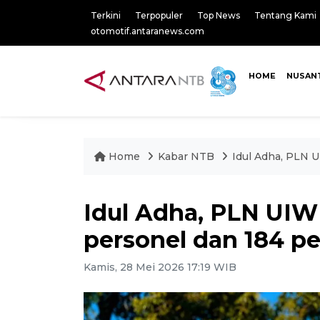
Terkini
Terpopuler
Top News
Tentang Kami
otomotif.antaranews.com
HOME
NUSAN
Home
Kabar NTB
Idul Adha, PLN 
Idul Adha, PLN UIW
personel dan 184 p
Kamis, 28 Mei 2026 17:19 WIB