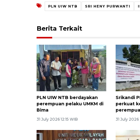
PLN UIW NTB
SRI HENY PURWANTI
Berita Terkait
PLN UIW NTB berdayakan
Srikandi 
perempuan pelaku UMKM di
perkuat 
Bima
perempua
31 July 2026 12:15 WIB
31 July 2026