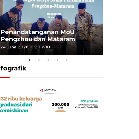
Penandatanganan MoU
Penanda
Pengzhou dan Mataram
Pengzhou
24 June 2026 10:20 WIB
23 June 2026 
nfografik