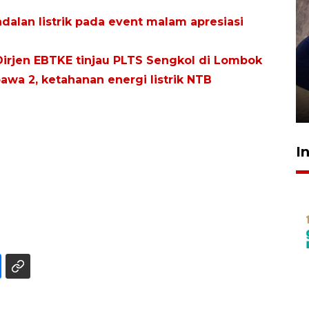
alan listrik pada event malam apresiasi
Dirjen EBTKE tinjau PLTS Sengkol di Lombok
Sidang putusan terdakwa
a 2, ketahanan energi listrik NTB
pembunuhan Brigadir Nurhadi
10 March 2026 12:55 WIB
I