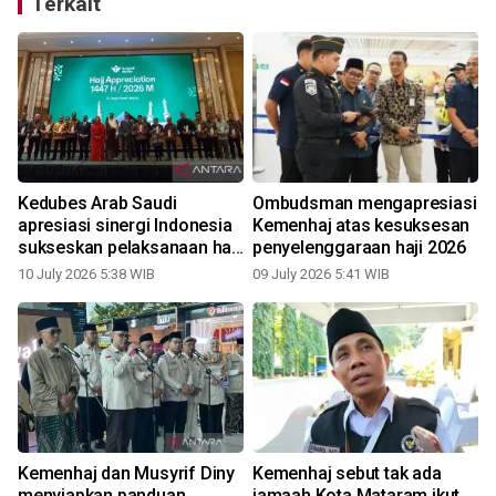
Terkait
Kedubes Arab Saudi
Ombudsman mengapresiasi
apresiasi sinergi Indonesia
Kemenhaj atas kesuksesan
sukseskan pelaksanaan haji
penyelenggaraan haji 2026
2026
10 July 2026 5:38 WIB
09 July 2026 5:41 WIB
Kemenhaj dan Musyrif Diny
Kemenhaj sebut tak ada
menyiapkan panduan
jamaah Kota Mataram ikut