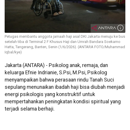
Petugas membantu anggota jamaah haji asal DKI Jakarta menuju ke bus
setelah tiba di Terminal 2 F Khusus Haji dan Umrah Bandara Soekarno
Hatta, Tangerang, Banten, Senin (1/6/2026). (ANTARA FOTO/Muhammad
Iqbal/kye)
Jakarta (ANTARA) - Psikolog anak, remaja, dan
keluarga Efnie Indrianie, S.Psi, M.Psi, Psikolog
menyampaikan bahwa perasaan rindu Tanah Suci
sepulang menunaikan ibadah haji bisa diubah menjadi
energi psikologis yang konstruktif untuk
mempertahankan peningkatan kondisi spiritual yang
terjadi selama berhaji.