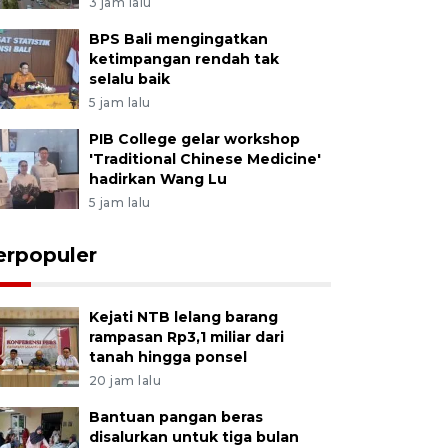
3 jam lalu
BPS Bali mengingatkan
ketimpangan rendah tak
selalu baik
5 jam lalu
PIB College gelar workshop
'Traditional Chinese Medicine'
hadirkan Wang Lu
5 jam lalu
erpopuler
Kejati NTB lelang barang
rampasan Rp3,1 miliar dari
tanah hingga ponsel
20 jam lalu
Bantuan pangan beras
disalurkan untuk tiga bulan