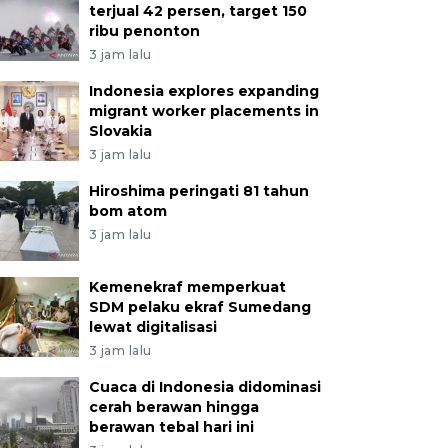
terjual 42 persen, target 150
ribu penonton
3 jam lalu
Indonesia explores expanding
migrant worker placements in
Slovakia
3 jam lalu
Hiroshima peringati 81 tahun
bom atom
3 jam lalu
Kemenekraf memperkuat
SDM pelaku ekraf Sumedang
lewat digitalisasi
3 jam lalu
Cuaca di Indonesia didominasi
cerah berawan hingga
berawan tebal hari ini