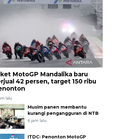
iket MotoGP Mandalika baru
erjual 42 persen, target 150 ribu
enonton
am lalu
Musim panen membantu
kurangi pengangguran di NTB
6 jam lalu
ITDC: Penonton MotoGP