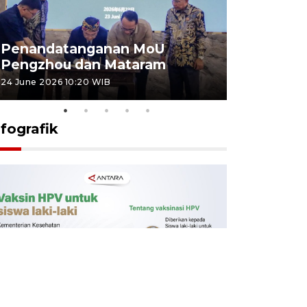
Penandatanganan MoU
Penanda
Pengzhou dan Mataram
Pengzhou
24 June 2026 10:20 WIB
23 June 2026 
nfografik