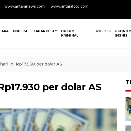
www.antaranews.com
www.antarafoto.com
TARA
ENGLISH
KABAR NTB
HUKUM
POLITIK
EKONOM
KRIMINAL
BISNIS
hari ini Rp17.930 per dolar AS
T
 Rp17.930 per dolar AS