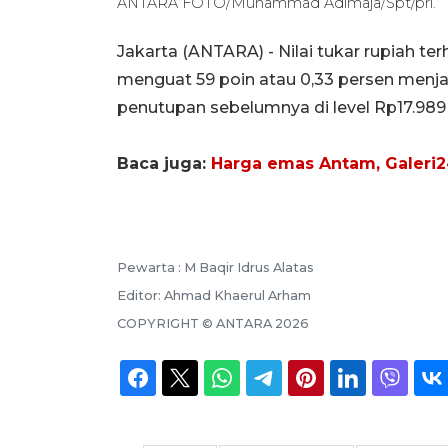
ANTARA FOTO/Muhammad Adimaja/Spt/pri.
Jakarta (ANTARA) - Nilai tukar rupiah t
menguat 59 poin atau 0,33 persen menja
penutupan sebelumnya di level Rp17.989 
Baca juga:
Harga emas Antam, Galeri24
Pewarta :
M Baqir Idrus Alatas
Editor:
Ahmad Khaerul Arham
COPYRIGHT ©
ANTARA
2026