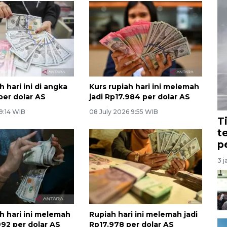
h hari ini di angka
Kurs rupiah hari ini melemah
per dolar AS
jadi Rp17.984 per dolar AS
 9:14 WIB
08 July 2026 9:55 WIB
T
t
p
3 j
h hari ini melemah
Rupiah hari ini melemah jadi
992 per dolar AS
Rp17.978 per dolar AS