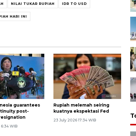
AH
NILAI TUKAR RUPIAH
IDR TO USD
IAH HARI INI
nesia guarantees
Rupiah melemah seiring
tinuity post-
kuatnya ekspektasi Fed
T
resignation
23 July 2026 17:34 WIB
6 6:34 WIB