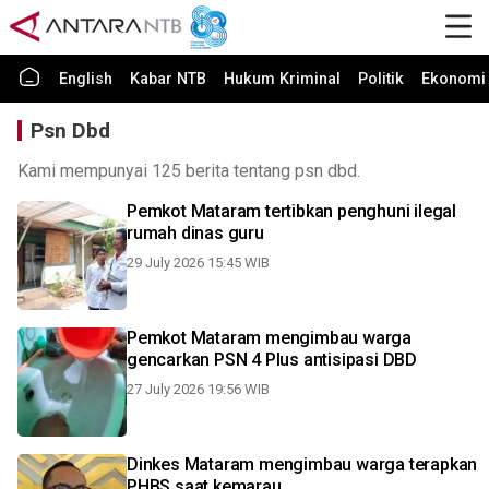
English
Kabar NTB
Hukum Kriminal
Politik
Ekonomi 
Psn Dbd
Kami mempunyai 125 berita tentang psn dbd.
Pemkot Mataram tertibkan penghuni ilegal
rumah dinas guru
29 July 2026 15:45 WIB
Pemkot Mataram mengimbau warga
gencarkan PSN 4 Plus antisipasi DBD
27 July 2026 19:56 WIB
Dinkes Mataram mengimbau warga terapkan
PHBS saat kemarau