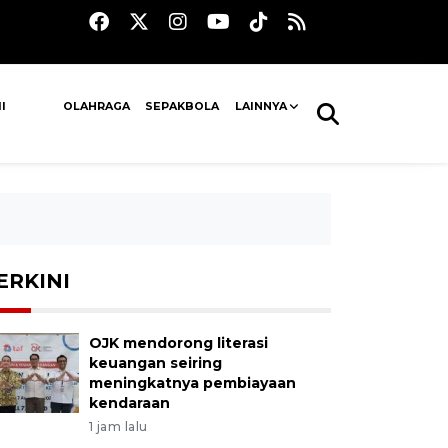
I
OLAHRAGA
SEPAKBOLA
LAINNYA
ERKINI
OJK mendorong literasi
keuangan seiring
meningkatnya pembiayaan
kendaraan
1 jam lalu