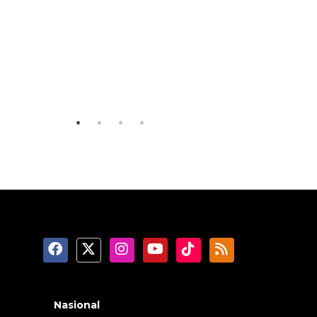
160 ribu
SPHP jaga harga beras
jaringan 
Nasional