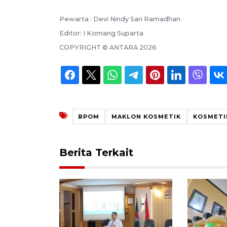
Pewarta :
Devi Nindy Sari Ramadhan
Editor:
I Komang Suparta
COPYRIGHT ©
ANTARA
2026
BPOM
MAKLON KOSMETIK
KOSMETI
Berita Terkait