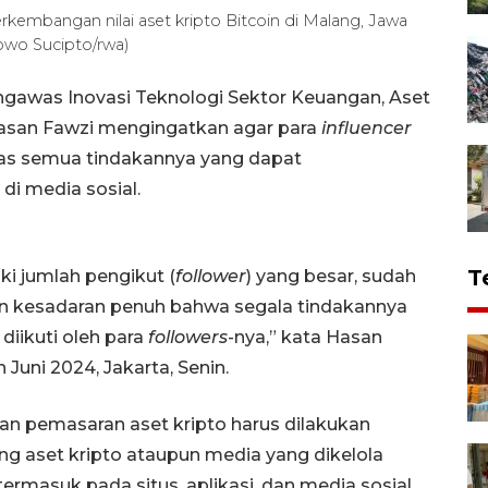
erkembangan nilai aset kripto Bitcoin di Malang, Jawa
owo Sucipto/rwa)
ngawas Inovasi Teknologi Sektor Keuangan, Aset
Hasan Fawzi mengingatkan agar para
influencer
tas semua tindakannya yang dapat
) di media sosial.
T
ki jumlah pengikut (
follower
) yang besar, sudah
n kesadaran penuh bahwa segala tindakannya
iikuti oleh para
followers
-nya,” kata Hasan
Juni 2024, Jakarta, Senin.
n pemasaran aset kripto harus dilakukan
ang aset kripto ataupun media yang dikelola
ermasuk pada situs, aplikasi, dan media sosial.