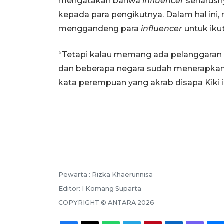
mengatakan bahwa
influencer
seharusn
kepada para pengikutnya. Dalam hal ini, 
menggandeng para
influencer
untuk iku
“Tetapi kalau memang ada pelanggaran t
dan beberapa negara sudah menerapkan 
kata perempuan yang akrab disapa Kiki i
Pewarta :
Rizka Khaerunnisa
Editor:
I Komang Suparta
COPYRIGHT ©
ANTARA
2026