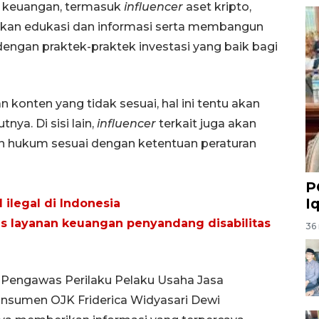
r
keuangan, termasuk
influencer
aset kripto,
ikan edukasi dan informasi serta membangun
dengan praktek-praktek investasi yang baik bagi
onten yang tidak sesuai, hal ini tentu akan
ya. Di sisi lain,
influencer
terkait juga akan
n hukum sesuai dengan ketentuan peraturan
P
I
l ilegal di Indonesia
s layanan keuangan penyandang disabilitas
36 
 Pengawas Perilaku Pelaku Usaha Jasa
onsumen OJK Friderica Widyasari Dewi