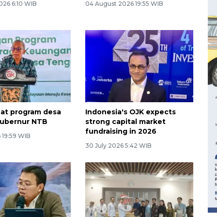
026 6:10 WIB
04 August 2026 19:55 WIB
at program desa
Indonesia's OJK expects
Gubernur NTB
strong capital market
fundraising in 2026
 19:59 WIB
30 July 2026 5:42 WIB
160 ribu sambungan baru
jaringan gas 2026