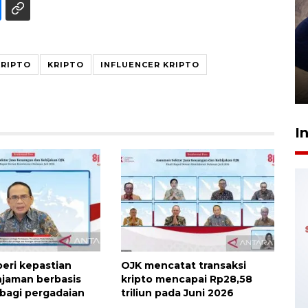
Sidang putusan terdakwa
KRIPTO
KRIPTO
INFLUENCER KRIPTO
pembunuhan Brigadir Nurhadi
10 March 2026 12:55 WIB
I
eri kepastian
OJK mencatat transaksi
jaman berbasis
kripto mencapai Rp28,58
bagi pergadaian
triliun pada Juni 2026