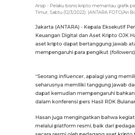
Arsip - Pelaku bisnis kripto memantau grafik p
Timur, Sabtu (12/3/2022). (ANTARA FOTO/Ari B
Jakarta (ANTARA) - Kepala Eksekutif Pe
Keuangan Digital dan Aset Kripto OJK 
aset kripto dapat bertanggung jawab a
mempengaruhi para pengikut (
followers
“Seorang
influencer
, apalagi yang memili
seharusnya memiliki tanggung jawab da
dapat kemudian mempengaruhi bahkan d
dalam konferensi pers Hasil RDK Bulanan 
Hasan juga mengingatkan bahwa kegiata
melalui platform resmi, baik dari pedag
secara resmi oleh pedagang aset kripto t