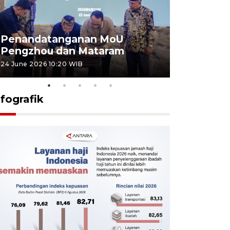
Penandatanganan MoU
Penanda
Pengzhou dan Mataram
Pengzhou
24 June 2026 10:20 WIB
23 June 2026 
nfografik