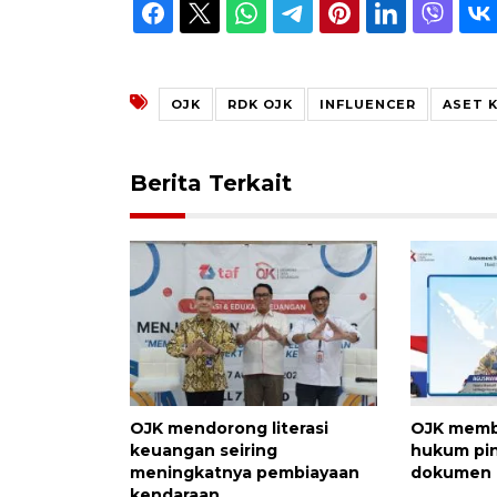
OJK
RDK OJK
INFLUENCER
ASET 
Berita Terkait
OJK mendorong literasi
OJK memb
keuangan seiring
hukum pin
meningkatnya pembiayaan
dokumen 
kendaraan