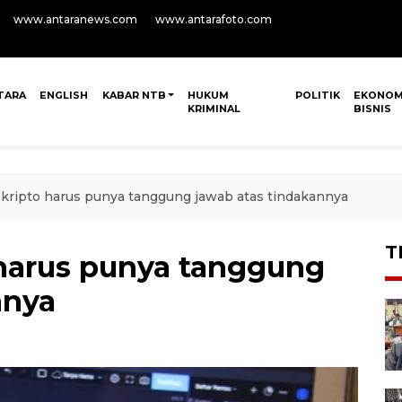
www.antaranews.com
www.antarafoto.com
TARA
ENGLISH
KABAR NTB
HUKUM
POLITIK
EKONOM
KRIMINAL
BISNIS
" kripto harus punya tanggung jawab atas tindakannya
T
 harus punya tanggung
nnya