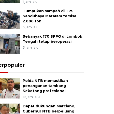
1 jam lalu
Tumpukan sampah di TPS
Sandubaya Mataram tersisa
2.000 ton
3 jam lalu
Sebanyak 170 SPPG di Lombok
Tengah tetap beroperasi
3 jam lalu
erpopuler
Polda NTB memastikan
penanganan tambang
Sekotong profesional
19 jam lalu
Dapat dukungan Marciano,
Gubernur NTB berpeluang