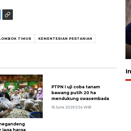
Sidang putusan terdakwa
LOMBOK TIMUR
KEMENTERIAN PERTANIAN
pembunuhan Brigadir Nurhadi
10 March 2026 12:55 WIB
I
megandeng
PTPN I uji coba tanam
r jaga harga
bawang putih 20 ha