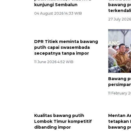
kunjungi Sembalun
bawang pu
terkendal
04 August 2026 14:33 WIB
27 July 202
DPR Titiek meminta bawang
putih capai swasembada
secepatnya tanpa impor
11 June 2026 4:52 WIB
Bawang pu
persimpa
11 February 