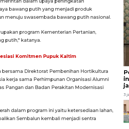
merintah dalam upaya peningkatan
daya bawang putih yang menjadi produk
un menuju swasembada bawang putih nasional.
upakan program Kementerian Pertanian,
 putih," katanya.
siasi Komitmen Pupuk Kaltim
n bersama Direktorat Pembenihan Hortikultura
P
i
sia kerja sama Perhimpunan Organisasi Alumni
j
gas Pangan dan Badan Perakitan Modernisasi
3 j
rah dalam program ini yaitu ketersediaan lahan,
alikan Sembalun kembali menjadi sentra