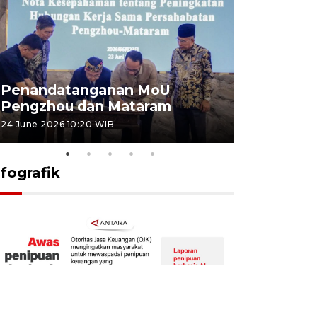
Penandatanganan MoU
Penanda
Pengzhou dan Mataram
Pengzhou
24 June 2026 10:20 WIB
23 June 2026 
nfografik