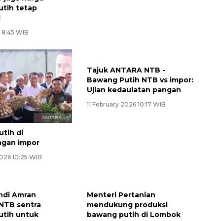
tih tetap
mendukung swasembada
i
16 June 2026 5:54 WIB
6 8:45 WIB
Tajuk ANTARA NTB -
Bawang Putih NTB vs impor:
Ujian kedaulatan pangan
11 February 2026 10:17 WIB
tih di
ngan impor
2026 10:25 WIB
Ekspedisi Rupiah Berdaulat