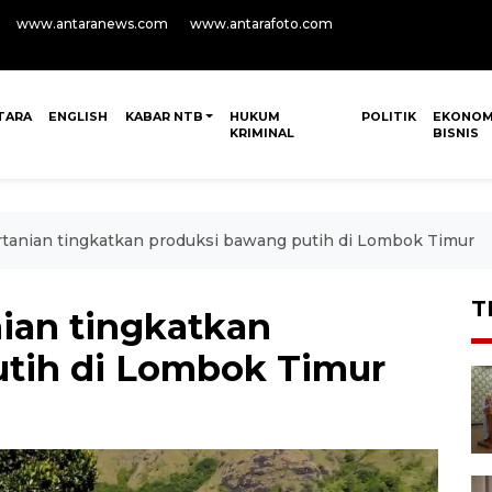
www.antaranews.com
www.antarafoto.com
TARA
ENGLISH
KABAR NTB
HUKUM
POLITIK
EKONOM
KRIMINAL
BISNIS
tanian tingkatkan produksi bawang putih di Lombok Timur
T
ian tingkatkan
utih di Lombok Timur