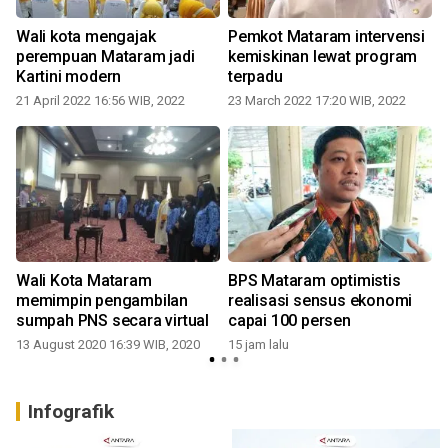
Wali kota mengajak
Pemkot Mataram intervensi
perempuan Mataram jadi
kemiskinan lewat program
Kartini modern
terpadu
21 April 2022 16:56 WIB, 2022
23 March 2022 17:20 WIB, 2022
Wali Kota Mataram
BPS Mataram optimistis
memimpin pengambilan
realisasi sensus ekonomi
sumpah PNS secara virtual
capai 100 persen
13 August 2020 16:39 WIB, 2020
15 jam lalu
2
Infografik