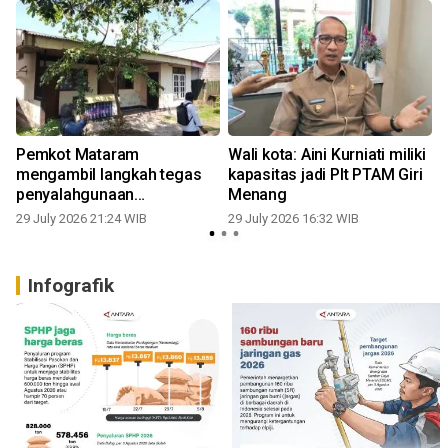
Pemkot Mataram
Wali kota: Aini Kurniati miliki
mengambil langkah tegas
kapasitas jadi Plt PTAM Giri
penyalahgunaan
Menang
pemanfaatan aset
29 July 2026 21:24 WIB
29 July 2026 16:32 WIB
2
Infografik