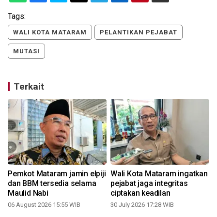
Tags:
WALI KOTA MATARAM
PELANTIKAN PEJABAT
MUTASI
Terkait
Pemkot Mataram jamin elpiji
Wali Kota Mataram ingatkan
dan BBM tersedia selama
pejabat jaga integritas
Maulid Nabi
ciptakan keadilan
06 August 2026 15:55 WIB
30 July 2026 17:28 WIB
2