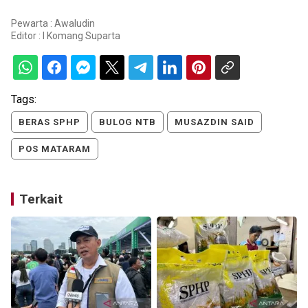
Pewarta : Awaludin
Editor :
I Komang Suparta
Tags:
BERAS SPHP
BULOG NTB
MUSAZDIN SAID
POS MATARAM
Terkait