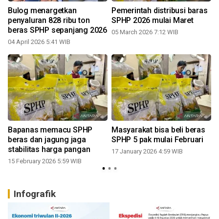
Bulog menargetkan
Pemerintah distribusi baras
Bu
2
penyaluran 828 ribu ton
SPHP 2026 mulai Maret
beras SPHP sepanjang 2026
05 March 2026 7:12 WIB
04 April 2026 5:41 WIB
Bapanas memacu SPHP
Masyarakat bisa beli beras
beras dan jagung jaga
SPHP 5 pak mulai Februari
stabilitas harga pangan
17 January 2026 4:59 WIB
15 February 2026 5:59 WIB
Infografik