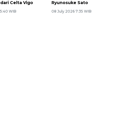
dari Celta Vigo
Ryunosuke Sato
 5:40 WIB
08 July 2026 7:35 WIB
Ekonomi triwulan II-2026
tumbuh 5,29 persen