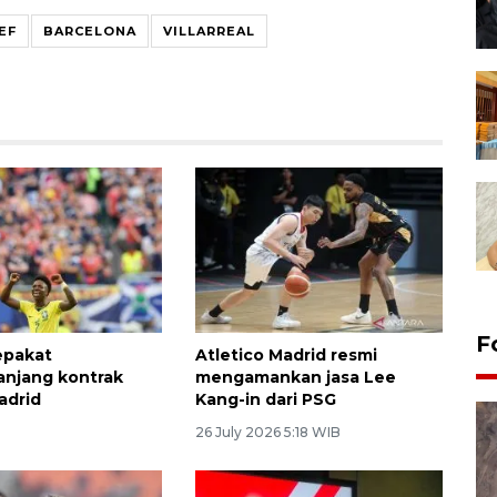
EF
BARCELONA
VILLARREAL
F
sepakat
Atletico Madrid resmi
njang kontrak
mengamankan jasa Lee
adrid
Kang-in dari PSG
26 July 2026 5:18 WIB