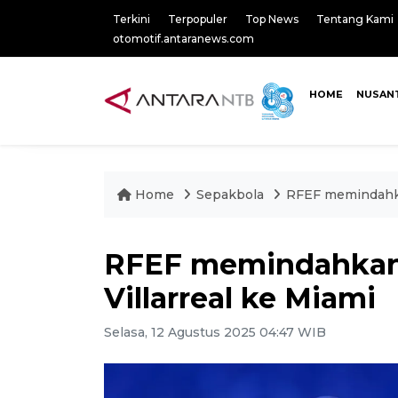
Terkini
Terpopuler
Top News
Tentang Kami
otomotif.antaranews.com
HOME
NUSAN
Home
Sepakbola
RFEF memindahkan
RFEF memindahkan 
Villarreal ke Miami
Selasa, 12 Agustus 2025 04:47 WIB