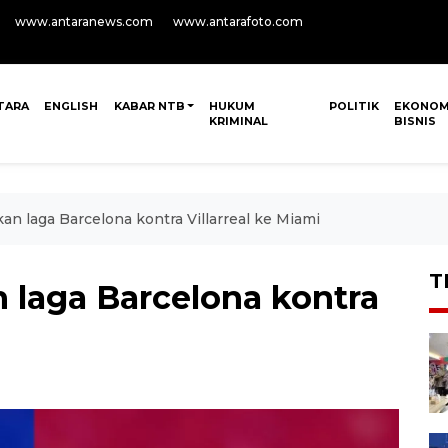
www.antaranews.com
www.antarafoto.com
TARA
ENGLISH
KABAR NTB
HUKUM
POLITIK
EKONOM
KRIMINAL
BISNIS
 laga Barcelona kontra Villarreal ke Miami
T
laga Barcelona kontra