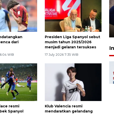
Sidang putusan terdakwa
pembunuhan Brigadir Nurhadi
10 March 2026 12:55 WIB
ndatangkan
Presiden Liga Spanyol sebut
enca dari
musim tahun 2025/2026
a
menjadi gelaran tersukses
I
 6:04 WIB
17 July 2026 7:35 WIB
lace resmi
Klub Valencia resmi
bek Spanyol
mendaratkan gelandang