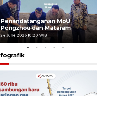
Penandatanganan MoU
Penanda
Pengzhou dan Mataram
Pengzhou
24 June 2026 10:20 WIB
23 June 2026 
nfografik