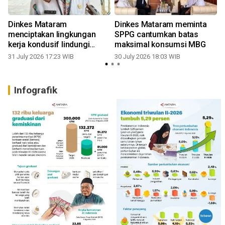
Dinkes Mataram
Dinkes Mataram meminta
n
menciptakan lingkungan
SPPG cantumkan batas
kerja kondusif lindungi
maksimal konsumsi MBG
dokter muda
31 July 2026 17:23 WIB
30 July 2026 18:03 WIB
2
Infografik