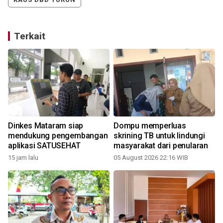
Terkait
Dinkes Mataram siap
Dompu memperluas
mendukung pengembangan
skrining TB untuk lindungi
aplikasi SATUSEHAT
masyarakat dari penularan
15 jam lalu
05 August 2026 22:16 WIB
3