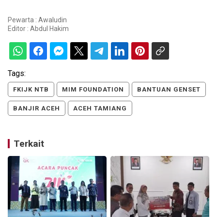
Pewarta : Awaludin
Editor :
Abdul Hakim
Tags:
FKIJK NTB
MIM FOUNDATION
BANTUAN GENSET
BANJIR ACEH
ACEH TAMIANG
Terkait