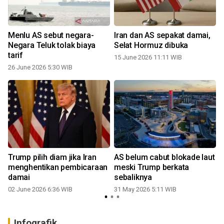
Menlu AS sebut negara-
Iran dan AS sepakat damai,
Negara Teluk tolak biaya
Selat Hormuz dibuka
tarif
15 June 2026 11:11 WIB
26 June 2026 5:30 WIB
Trump pilih diam jika Iran
AS belum cabut blokade laut
menghentikan pembicaraan
meski Trump berkata
damai
sebaliknya
02 June 2026 6:36 WIB
31 May 2026 5:11 WIB
Infografik