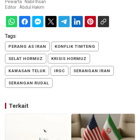
Pewarta : Nabil Ihsan
Editor :
Abdul Hakim
Tags:
PERANG AS IRAN
KONFLIK TIMTENG
SELAT HORMUZ
KRISIS HORMUZ
KAWASAN TELUK
IRGC
SERANGAN IRAN
SERANGAN RUDAL
Terkait