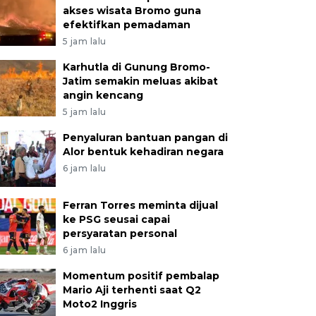
akses wisata Bromo guna
efektifkan pemadaman
5 jam lalu
Karhutla di Gunung Bromo-
Jatim semakin meluas akibat
angin kencang
5 jam lalu
Penyaluran bantuan pangan di
Alor bentuk kehadiran negara
6 jam lalu
Ferran Torres meminta dijual
ke PSG seusai capai
persyaratan personal
6 jam lalu
Momentum positif pembalap
Mario Aji terhenti saat Q2
Moto2 Inggris