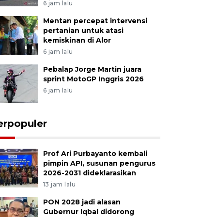
6 jam lalu
Mentan percepat intervensi
pertanian untuk atasi
kemiskinan di Alor
6 jam lalu
Pebalap Jorge Martin juara
sprint MotoGP Inggris 2026
6 jam lalu
erpopuler
Prof Ari Purbayanto kembali
pimpin API, susunan pengurus
2026-2031 dideklarasikan
13 jam lalu
PON 2028 jadi alasan
Gubernur Iqbal didorong