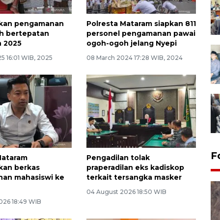
apkan pengamanan
Polresta Mataram siapkan 811
h bertepatan
personel pengamanan pawai
 2025
ogoh-ogoh jelang Nyepi
5 16:01 WIB, 2025
08 March 2024 17:28 WIB, 2024
F
Mataram
Pengadilan tolak
kan berkas
praperadilan eks kadiskop
an mahasiswi ke
terkait tersangka masker
04 August 2026 18:50 WIB
026 18:49 WIB