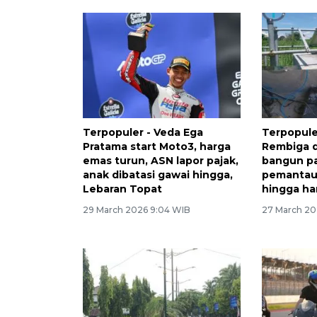
Terpopuler - Veda Ega
Terpopule
Pratama start Moto3, harga
Rembiga d
emas turun, ASN lapor pajak,
bangun pa
anak dibatasi gawai hingga,
pemantau 
Lebaran Topat
hingga ha
29 March 2026 9:04 WIB
27 March 20