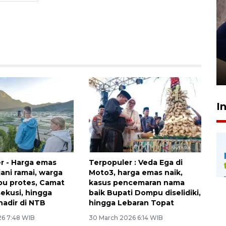
Sidang putusan terdakwa
pembunuhan Brigadir Nurhadi
10 March 2026 12:55 WIB
I
r - Harga emas
Terpopuler : Veda Ega di
jani ramai, warga
Moto3, harga emas naik,
u protes, Camat
kasus pencemaran nama
sekusi, hingga
baik Bupati Dompu diselidiki,
hadir di NTB
hingga Lebaran Topat
26 7:48 WIB
30 March 2026 6:14 WIB