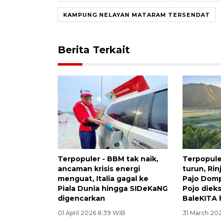
KAMPUNG NELAYAN MATARAM TERSENDAT
Berita Terkait
Terpopuler - BBM tak naik,
Terpopule
ancaman krisis energi
turun, Rin
menguat, Italia gagal ke
Pajo Domp
Piala Dunia hingga SIDeKaNG
Pojo diek
digencarkan
BaleKITA 
01 April 2026 8:39 WIB
31 March 20