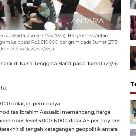
di Jakarta, Jumat (27/3/2026). Harga emas Antam
ram ke posisi Rp2.810.000 per gram pada Jumat (27/3)
rianto Eko Suwarso/wpa.
arik di Nusa Tenggara Barat pada Jumat (27/3)
T
tu:
000 dolar, ini pemicunya
oditas Ibrahim Assuaibi memandang, harga
enembus level 5.000-6.000 dolar AS per troy ons
erakhir di tengah ketegangan geopolitik antara