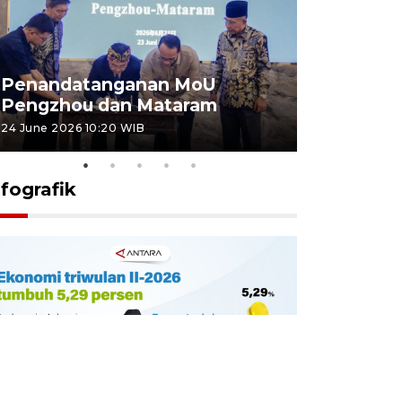
Penandatanganan MoU
Penanda
Pengzhou dan Mataram
Pengzhou
24 June 2026 10:20 WIB
23 June 2026 
nfografik