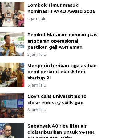
Lombok Timur masuk
nominasi TPAKD Award 2026
4 jam lalu
Pemkot Mataram memangkas
anggaran operasional
pastikan gaji ASN aman
5 jam lalu
Menperin berikan tiga arahan
demi perkuat ekosistem
startup RI
6 jam lalu
Gov't calls universities to
close industry skills gap
6 jam lalu
Sebanyak 40 ribu liter air
didistribusikan untuk 741 KK