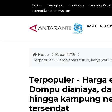
Terkini
Terpopuler
Top News
Tentang Kami
otomotif.antaranews.com
HOME
NUSAN
Home
Kabar NTB
Terpopuler - Harga emas turun, karyawati
Terpopuler - Harga 
Dompu dianiaya, da
hingga kampung ne
tersendat