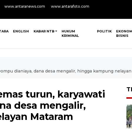
www.antaranews.com
www.antarafoto.com
TARA
ENGLISH
KABAR NTB
HUKUM
POLITIK
EKONOM
KRIMINAL
BISNIS
 Dompu dianiaya, dana desa mengalir, hingga kampung nelaya
T
emas turun, karyawati
na desa mengalir,
layan Mataram