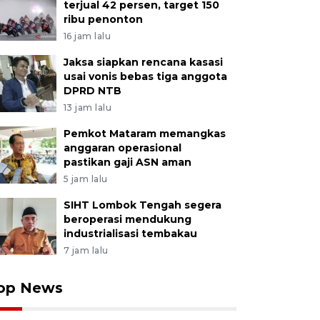
terjual 42 persen, target 150
ribu penonton
16 jam lalu
Jaksa siapkan rencana kasasi
usai vonis bebas tiga anggota
DPRD NTB
13 jam lalu
Pemkot Mataram memangkas
anggaran operasional
pastikan gaji ASN aman
5 jam lalu
SIHT Lombok Tengah segera
beroperasi mendukung
industrialisasi tembakau
7 jam lalu
op News