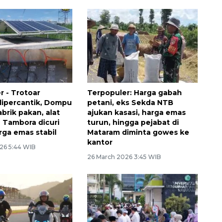
r - Trotoar
Terpopuler: Harga gabah
ipercantik, Dompu
petani, eks Sekda NTB
brik pakan, alat
ajukan kasasi, harga emas
Tambora dicuri
turun, hingga pejabat di
rga emas stabil
Mataram diminta gowes ke
kantor
26 5:44 WIB
26 March 2026 3:45 WIB
Memberantas kejahatan
jalanan Jakarta