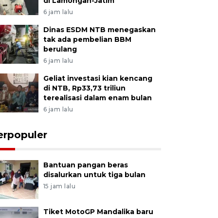
di Lamongan-Jatim
6 jam lalu
Dinas ESDM NTB menegaskan
tak ada pembelian BBM
berulang
6 jam lalu
Geliat investasi kian kencang
di NTB, Rp33,73 triliun
terealisasi dalam enam bulan
6 jam lalu
erpopuler
Bantuan pangan beras
disalurkan untuk tiga bulan
15 jam lalu
Tiket MotoGP Mandalika baru