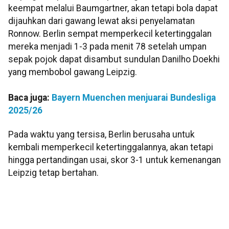
keempat melalui Baumgartner, akan tetapi bola dapat
dijauhkan dari gawang lewat aksi penyelamatan
Ronnow. Berlin sempat memperkecil ketertinggalan
mereka menjadi 1-3 pada menit 78 setelah umpan
sepak pojok dapat disambut sundulan Danilho Doekhi
yang membobol gawang Leipzig.
Baca juga:
Bayern Muenchen menjuarai Bundesliga
2025/26
Pada waktu yang tersisa, Berlin berusaha untuk
kembali memperkecil ketertinggalannya, akan tetapi
hingga pertandingan usai, skor 3-1 untuk kemenangan
Leipzig tetap bertahan.