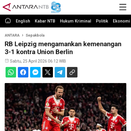
English
Kabar NTB
Hukum Kriminal
Politik
Ekonomi 
ANTARA
Sepakbola
RB Leipzig mengamankan kemenangan
3-1 kontra Union Berlin
Sabtu, 25 April 2026 06:12 WIB