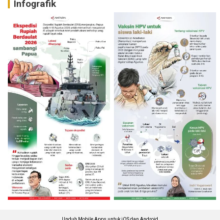
Infografik
Unduh Mobile Apps untuk iOS dan Android