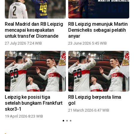
Real Madrid dan RB Leipzig
RB Leipzig menunjuk Martin
n
mencapai kesepakatan
Demichelis sebagai pelatih
untuk transfer Diomande
anyar
27 July 2026 7:24 WIB
23 June 2026 5:45 WIB
Leipzig ke posisi tiga
RB Leipzig berpesta lima
setelah bungkam Frankfurt
gol
skor3-1
21 March 2026 6:47 WIB
19 April 2026 8:23 WIB