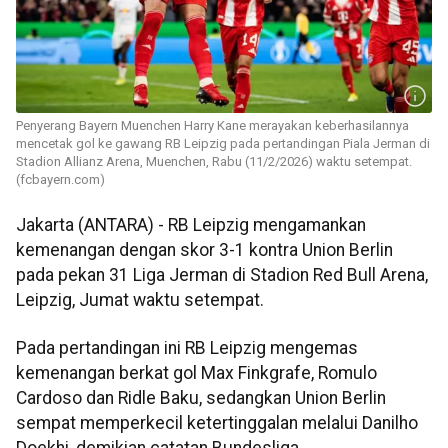
Penyerang Bayern Muenchen Harry Kane merayakan keberhasilannya
mencetak gol ke gawang RB Leipzig pada pertandingan Piala Jerman di
Stadion Allianz Arena, Muenchen, Rabu (11/2/2026) waktu setempat.
(fcbayern.com)
Jakarta (ANTARA) - RB Leipzig mengamankan
kemenangan dengan skor 3-1 kontra Union Berlin
pada pekan 31 Liga Jerman di Stadion Red Bull Arena,
Leipzig, Jumat waktu setempat.
Pada pertandingan ini RB Leipzig mengemas
kemenangan berkat gol Max Finkgrafe, Romulo
Cardoso dan Ridle Baku, sedangkan Union Berlin
sempat memperkecil ketertinggalan melalui Danilho
Doekhi, demikian catatan Bundesliga.