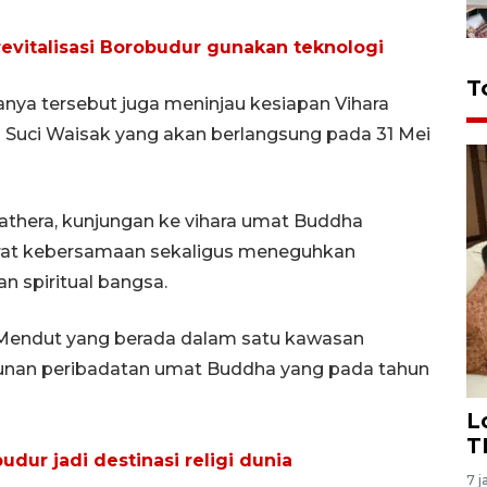
evitalisasi Borobudur gunakan teknologi
T
nya tersebut juga meninjau kesiapan Vihara
Suci Waisak yang akan berlangsung pada 31 Mei
thera, kunjungan ke vihara umat Buddha
rat kebersamaan sekaligus meneguhkan
n spiritual bangsa.
Mendut yang berada dalam satu kawasan
nan peribadatan umat Buddha yang pada tahun
L
T
dur jadi destinasi religi dunia
7 j