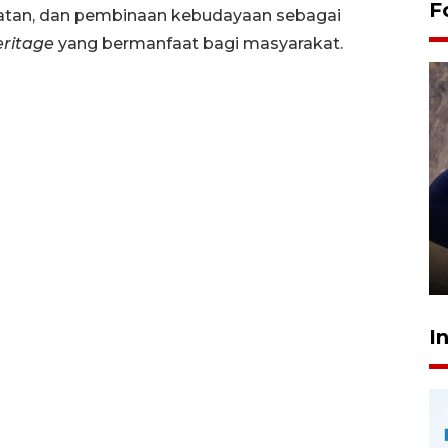
F
atan, dan pembinaan kebudayaan sebagai
eritage
yang bermanfaat bagi masyarakat.
Sidang putusan terdakwa
pembunuhan Brigadir Nurhadi
10 March 2026 12:55 WIB
I