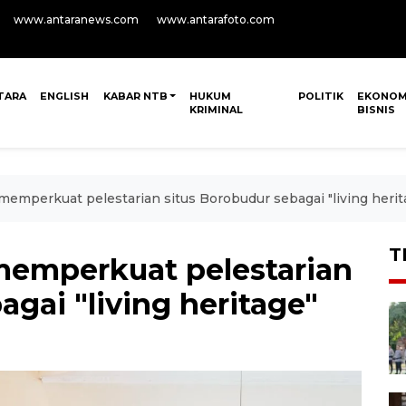
www.antaranews.com
www.antarafoto.com
TARA
ENGLISH
KABAR NTB
HUKUM
POLITIK
EKONOM
KRIMINAL
BISNIS
emperkuat pelestarian situs Borobudur sebagai "living herit
T
memperkuat pelestarian
agai "living heritage"