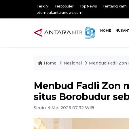
Terkini
Terpopuler
Top News
Tentang Kami
otomotif.antaranews.com
HOME
NUSAN
Home
Nasional
Menbud Fadli Zon m
Menbud Fadli Zon 
situs Borobudur seb
Senin, 4 Mei 2026 07:32 WIB