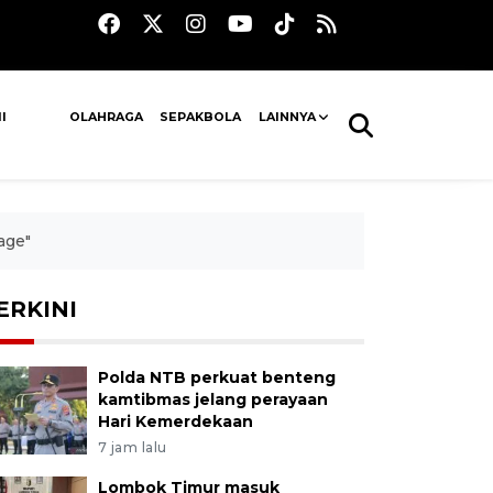
I
OLAHRAGA
SEPAKBOLA
LAINNYA
age"
ERKINI
Polda NTB perkuat benteng
kamtibmas jelang perayaan
Hari Kemerdekaan
7 jam lalu
Lombok Timur masuk