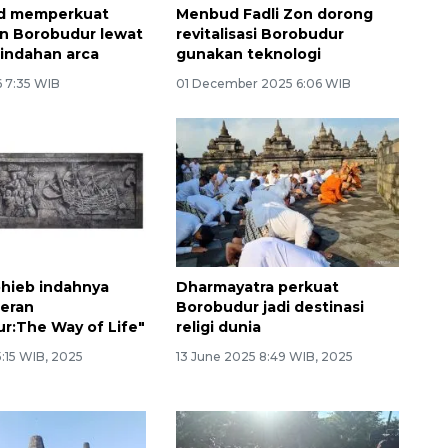
d memperkuat
Menbud Fadli Zon dorong
an Borobudur lewat
revitalisasi Borobudur
mindahan arca
gunakan teknologi
Memberantas kejahatan
 7:35 WIB
01 December 2025 6:06 WIB
jalanan Jakarta
ohieb indahnya
Dharmayatra perkuat
meran
Borobudur jadi destinasi
r:The Way of Life"
religi dunia
5:15 WIB, 2025
13 June 2025 8:49 WIB, 2025