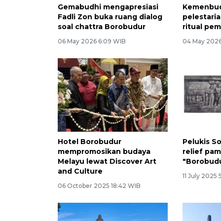
Gemabudhi mengapresiasi
Kemenbu
Fadli Zon buka ruang dialog
pelestari
soal chattra Borobudur
ritual pe
06 May 2026 6:09 WIB
04 May 2026
Hotel Borobudur
Pelukis S
mempromosikan budaya
relief pa
Melayu lewat Discover Art
"Borobudu
and Culture
11 July 2025 
06 October 2025 18:42 WIB