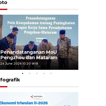
oto
Penandatanganan MoU
Penanda
Pengzhou dan Mataram
Pengzhou
24 June 2026 10:20 WIB
23 June 2026 
nfografik