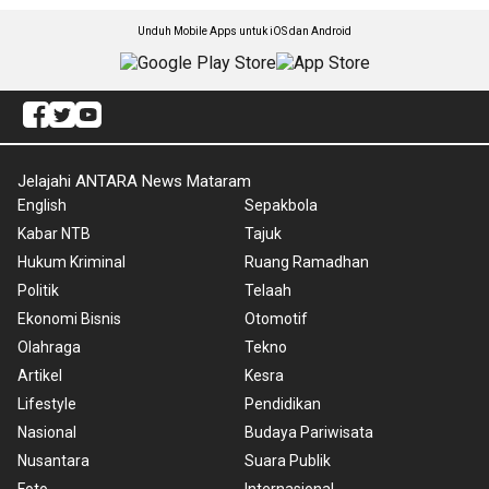
Unduh Mobile Apps untuk iOS dan Android
Jelajahi ANTARA News Mataram
English
Sepakbola
Kabar NTB
Tajuk
Hukum Kriminal
Ruang Ramadhan
Politik
Telaah
Ekonomi Bisnis
Otomotif
Olahraga
Tekno
Artikel
Kesra
Lifestyle
Pendidikan
Nasional
Budaya Pariwisata
Nusantara
Suara Publik
Foto
Internasional