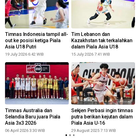
Timnas Indonesia tampil all-
Tim Lebanon dan
out ke posisi ketiga Piala
Kazakhstan tak terkalahkan
Asia U18 Putri
dalam Piala Asia U18
19 July 2026 6:42 WIB
15 July 2026 7:41 WIB
3
Timnas Australia dan
Sekjen Perbasi ingin timnas
Selandia Baru juara Piala
putra berikan kejutan dalam
Asia 3x3 2026
Piala Asia U-16
2
3
06 April 2026 3:30 WIB
29 August 2025 7:13 WIB