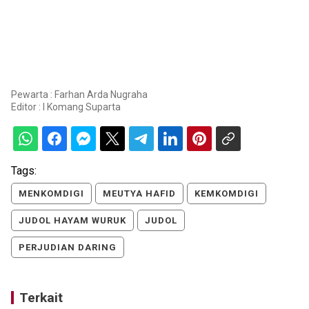
Pewarta : Farhan Arda Nugraha
Editor :
I Komang Suparta
Tags:
MENKOMDIGI
MEUTYA HAFID
KEMKOMDIGI
JUDOL HAYAM WURUK
JUDOL
PERJUDIAN DARING
Terkait