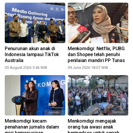
Penurunan akun anak di
Menkomdigi: Netflix, PUBG
M
k
Indonesia lampaui TikTok
dan Shopee telah penuhi
Australia
penilaian mandiri PP Tunas
05 August 2026 5:46 WIB
09 June 2026 18:07 WIB
Menkomdigi kecam
Menkomdigi mengajak
penahanan jurnalis dalam
orang tua awasi anak
misi kemanusiaan
bermedsos untuk cegah