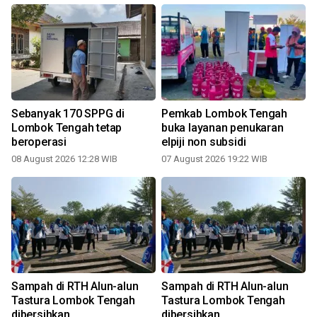
Sebanyak 170 SPPG di
Pemkab Lombok Tengah
Lombok Tengah tetap
buka layanan penukaran
beroperasi
elpiji non subsidi
08 August 2026 12:28 WIB
07 August 2026 19:22 WIB
,
Sampah di RTH Alun-alun
Sampah di RTH Alun-alun
Tastura Lombok Tengah
Tastura Lombok Tengah
dibersihkan
dibersihkan