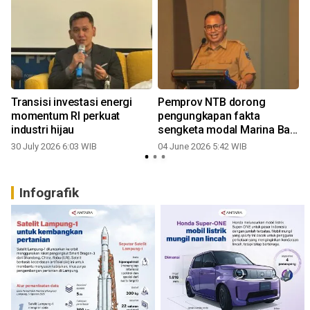
Transisi investasi energi
Pemprov NTB dorong
l
momentum RI perkuat
pengungkapan fakta
industri hijau
sengketa modal Marina Bay
City
30 July 2026 6:03 WIB
04 June 2026 5:42 WIB
Infografik