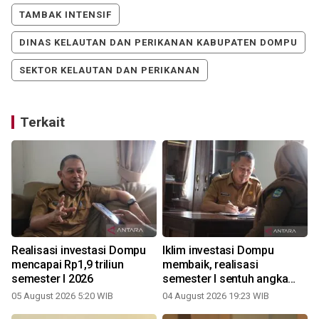
TAMBAK INTENSIF
DINAS KELAUTAN DAN PERIKANAN KABUPATEN DOMPU
SEKTOR KELAUTAN DAN PERIKANAN
Terkait
Realisasi investasi Dompu
Iklim investasi Dompu
mencapai Rp1,9 triliun
membaik, realisasi
semester I 2026
semester I sentuh angka
Rp.1,9 triliun
05 August 2026 5:20 WIB
04 August 2026 19:23 WIB