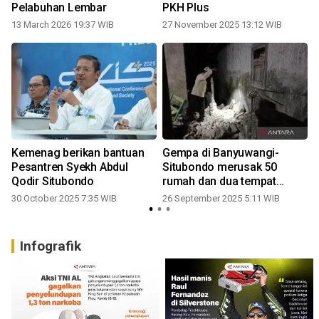
Pelabuhan Lembar
PKH Plus
13 March 2026 19:37 WIB
27 November 2025 13:12 WIB
Kemenag berikan bantuan
Gempa di Banyuwangi-
Pesantren Syekh Abdul
Situbondo merusak 50
Qodir Situbondo
rumah dan dua tempat
ibadah
30 October 2025 7:35 WIB
26 September 2025 5:11 WIB
Infografik