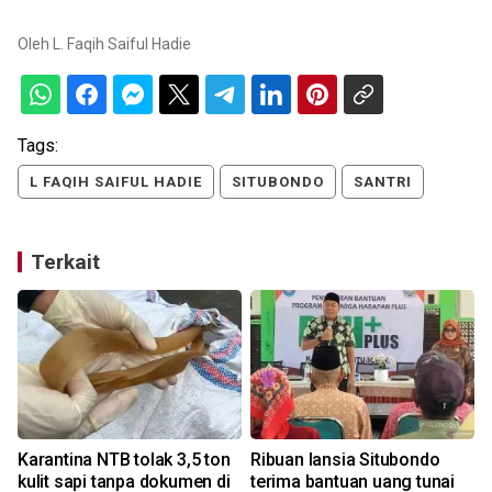
Oleh
L. Faqih Saiful Hadie
Tags:
L FAQIH SAIFUL HADIE
SITUBONDO
SANTRI
Terkait
Karantina NTB tolak 3,5 ton
Ribuan lansia Situbondo
kulit sapi tanpa dokumen di
terima bantuan uang tunai