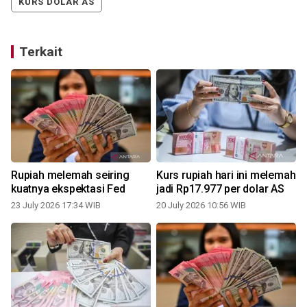
KURS DOLAR AS
Terkait
Rupiah melemah seiring
Kurs rupiah hari ini melemah
kuatnya ekspektasi Fed
jadi Rp17.977 per dolar AS
23 July 2026 17:34 WIB
20 July 2026 10:56 WIB
0