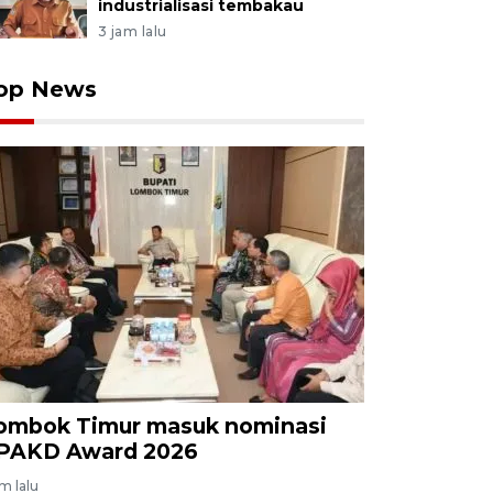
industrialisasi tembakau
3 jam lalu
op News
ombok Timur masuk nominasi
PAKD Award 2026
am lalu