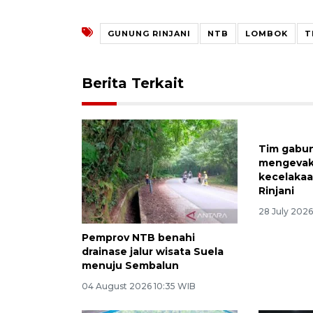
GUNUNG RINJANI
NTB
LOMBOK
T
Berita Terkait
Tim gabu
mengevaku
kecelakaa
Rinjani
28 July 2026
Pemprov NTB benahi
drainase jalur wisata Suela
menuju Sembalun
04 August 2026 10:35 WIB