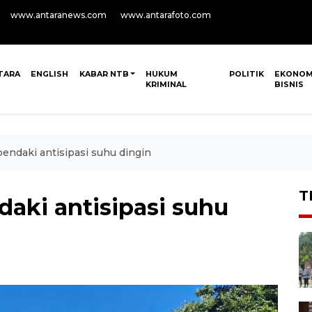
www.antaranews.com
www.antarafoto.com
TARA
ENGLISH
KABAR NTB
HUKUM
POLITIK
EKONOM
KRIMINAL
BISNIS
ndaki antisipasi suhu dingin
T
ki antisipasi suhu