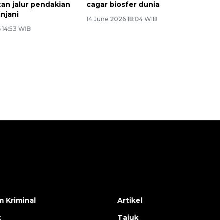
an jalur pendakian
cagar biosfer dunia
njani
14 June 2026 18:04 WIB
 14:53 WIB
Memberantas kejahatan
jalanan Jakarta
 Kriminal
Artikel
k
Tajuk