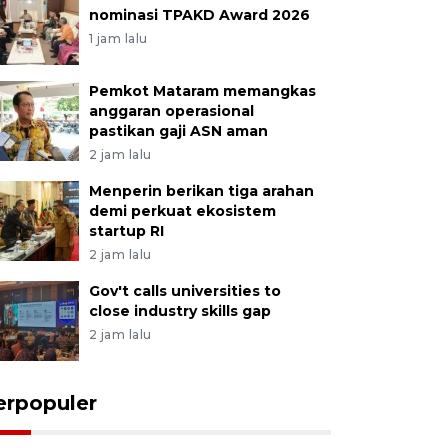
nominasi TPAKD Award 2026
1 jam lalu
Pemkot Mataram memangkas
anggaran operasional
pastikan gaji ASN aman
2 jam lalu
Menperin berikan tiga arahan
demi perkuat ekosistem
startup RI
2 jam lalu
Gov't calls universities to
close industry skills gap
2 jam lalu
erpopuler