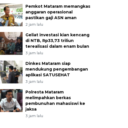
Pemkot Mataram memangkas
anggaran operasional
pastikan gaji ASN aman
2 jam lalu
Geliat investasi kian kencang
di NTB, Rp33,73 triliun
terealisasi dalam enam bulan
3 jam lalu
Dinkes Mataram siap
mendukung pengembangan
aplikasi SATUSEHAT
3 jam lalu
Polresta Mataram
melimpahkan berkas
pembunuhan mahasiswi ke
jaksa
3 jam lalu