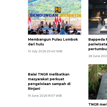
Membangun Pulau Lombok
Bappeda 
dari hulu
pariwisat
pertumbu
10 July 2026 20:40 WIB
28 June 202
Balai TNGR melibatkan
masyarakat perkuat
pengelolaan sampah di
Rinjani
19 June 2026 19:57 WIB
TNGR men