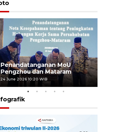
oto
Penandatanganan MoU
Penanda
Pengzhou dan Mataram
Pengzhou
24 June 2026 10:20 WIB
23 June 2026 
nfografik