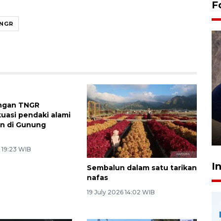
F
NGR
ngan TNGR
Sidang putusan terdakwa
asi pendaki alami
pembunuhan Brigadir Nurhadi
n di Gunung
10 March 2026 12:55 WIB
 19:23 WIB
I
Sembalun dalam satu tarikan
nafas
19 July 2026 14:02 WIB