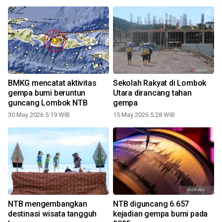
BMKG mencatat aktivitas
Sekolah Rakyat di Lombok
gempa bumi beruntun
Utara dirancang tahan
guncang Lombok NTB
gempa
30 May 2026 5:19 WIB
15 May 2026 5:28 WIB
NTB mengembangkan
NTB diguncang 6.657
destinasi wisata tangguh
kejadian gempa bumi pada